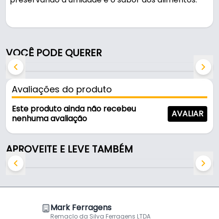
Pode ser usado na cozinha e em áreas de serviço.
Fabricada em Alumínio, é resistente e durável no
VOCÊ PODE QUERER
uso diário.
Características:
Avaliações do produto
- Marca: Mark
- Modelo: Tampa Craqueada
Este produto ainda não recebeu
AVALIAR
- Material: Alumínio
nenhuma avaliação
- Dimensões: 25 Cm
- Pomel: Madeira
APROVEITE E LEVE TAMBÉM
- Diâmetro interno: 25 cm
- Diâmetro externa: 25,5 cm
- Formato: Redondo
Conteúdo da Embalagem
Mark Ferragens
Remaclo da Silva Ferragens LTDA