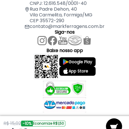
01 Tampa Redonda de Alumínio 25 cm – MK
CNPJ: 12.616.548/0001-40
01 Pomel de Madeira
Rua Padre Dehon, 40
Vila Carmelita, Formiga/MG
CEP 35572-290
contato@markferragens.com.br
Siga-nos
Baixe nosso app
Google Play
App Store
R$ 15,02
Copyright © 2026 Mark Ferragens. Todos os direitos reservados.
-10%
Economize R$1,50