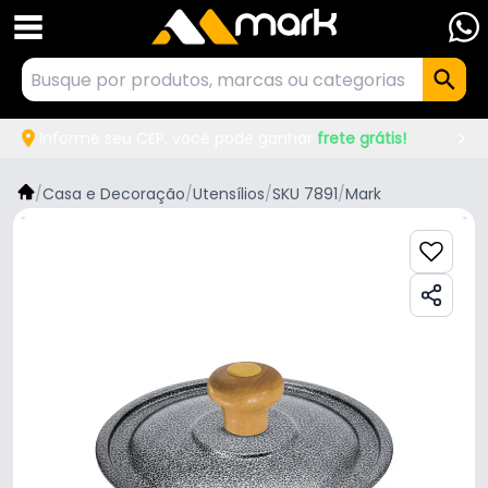
Informe seu CEP, você pode ganhar
frete grátis!
/
Casa e Decoração
/
Utensílios
/
SKU 7891
/
Mark