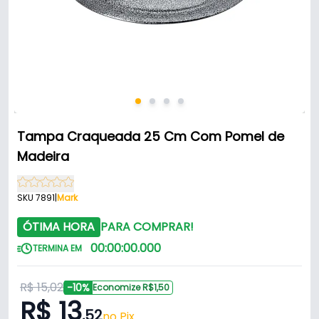
Tampa Craqueada 25 Cm Com Pomel de
Madeira
SKU 7891
|
Mark
ÓTIMA HORA
PARA COMPRAR!
00
:
00
:
00
.
000
TERMINA EM
R$ 15,02
-10%
Economize R$1,50
R$ 13
,52
no Pix