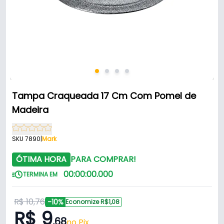
Tampa Craqueada 17 Cm Com Pomel de
Madeira
SKU 7890
|
Mark
ÓTIMA HORA
PARA COMPRAR!
00
:
00
:
00
.
000
TERMINA EM
R$ 10,76
-10%
Economize R$1,08
R$ 9
,68
no Pix