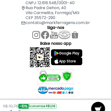
01 Tampa Redonda de Alumínio 17 cm – MK
CNPJ: 12.616.548/0001-40
01 Pomel de Madeira
Rua Padre Dehon, 40
Vila Carmelita, Formiga/MG
CEP 35572-290
contato@markferragens.com.br
Siga-nos
Baixe nosso app
Google Play
App Store
R$ 10,76
Copyright © 2026 Mark Ferragens. Todos os direitos reservados.
-10%
Economize R$1,08