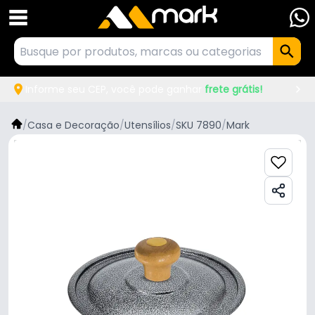
Informe seu CEP, você pode ganhar
frete grátis!
/
Casa e Decoração
/
Utensílios
/
SKU 7890
/
Mark