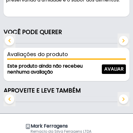
Pode ser usado na cozinha e em áreas de serviço.
Fabricada em Alumínio, é resistente e durável no
VOCÊ PODE QUERER
uso diário.
Características:
Avaliações do produto
- Marca: Mark
- Modelo: Tampa Craqueada
Este produto ainda não recebeu
AVALIAR
- Material: Alumínio
nenhuma avaliação
- Dimensões: 17 Cm
- Pomel: Madeira
APROVEITE E LEVE TAMBÉM
- Diâmetro interno: 17 cm
- Diâmetro externa: 17,5 cm
- Formato: Redondo
Conteúdo da Embalagem
Mark Ferragens
Remaclo da Silva Ferragens LTDA