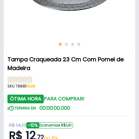
Tampa Craqueada 23 Cm Com Pomel de
Madeira
SKU 7888
|
Mark
ÓTIMA HORA
PARA COMPRAR!
00
:
00
:
00
.
000
TERMINA EM
R$ 14,13
-10%
Economize R$1,41
R$ 12
,72
no Pix