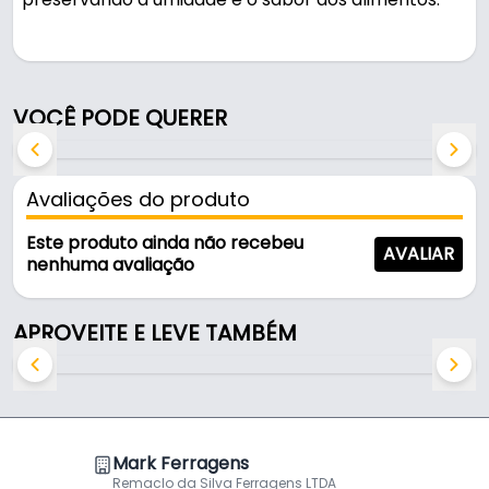
Pode ser usado na cozinha e em áreas de serviço.
Fabricada em Alumínio, é resistente e durável no
VOCÊ PODE QUERER
uso diário.
Características:
Avaliações do produto
- Marca: Mark
- Modelo: Tampa Craqueada
Este produto ainda não recebeu
AVALIAR
- Material: Alumínio
nenhuma avaliação
- Dimensões: 23 Cm
- Pomel: Madeira
APROVEITE E LEVE TAMBÉM
- Diâmetro interno: 23 cm
- Diâmetro externa: 23,5 cm
- Formato: Redondo
Conteúdo da Embalagem
Mark Ferragens
Remaclo da Silva Ferragens LTDA