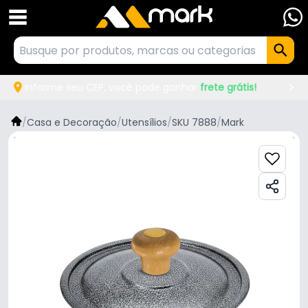
Informe seu CEP, você pode ganhar
frete grátis!
/
Casa e Decoração
/
Utensílios
/
SKU 7888
/
Mark