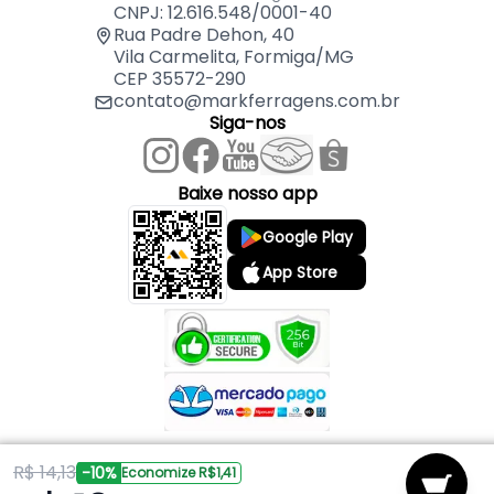
01 Tampa Redonda de Alumínio 23 cm – MK
CNPJ: 12.616.548/0001-40
01 Pomel de Madeira
Rua Padre Dehon, 40
Vila Carmelita, Formiga/MG
CEP 35572-290
contato@markferragens.com.br
Siga-nos
Baixe nosso app
Google Play
App Store
R$ 14,13
Copyright © 2026 Mark Ferragens. Todos os direitos reservados.
-10%
Economize R$1,41