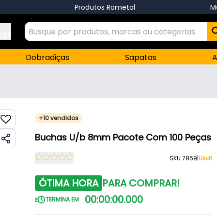
Produtos Rometal
M
 CEP
Dobradiças
Sapatas
A
+10 vendidos
Buchas U/b 8mm Pacote Com 100 Peças
SKU 7859
|
Usaf
ÓTIMA HORA
PARA COMPRAR!
00
:
00
:
00
.
000
TERMINA EM