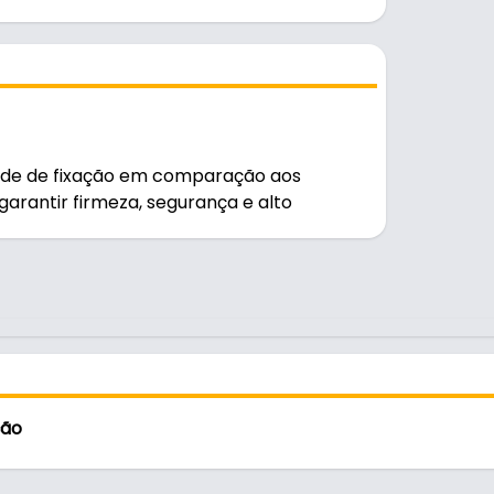
ade de fixação em comparação aos
rantir firmeza, segurança e alto
ciais.
ção
talmente na parede
o do parafuso
cia