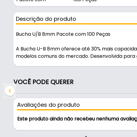
Descrição do produto
Bucha U/B 8mm Pacote com 100 Peças
A Bucha U-B 8mm oferece até 30% mais capacid
modelos comuns do mercado. Desenvolvida para ga
desempenho em aplicações profissionais e residen
Características e Medidas
VOCÊ PODE QUERER
Modelo: U/B
Diâmetro: 8 mm
Avaliações do produto
Quantidade: Pacote com 100 peças
Incremento de até 30% na capacidade de fixação
Este produto ainda não recebeu nenhuma avalia
Borda de apoio que impede a bucha de entrar to
Aletas fixas que evitam a rotação durante o apert
Aletas maciças que aumentam a rigidez e resistên