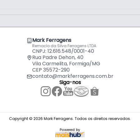
eal para quem busca fixação reforçada e
sto que entrega desempenho superior em
Mark Ferragens
Remaclo da Silva Ferragens LTDA
CNPJ: 12.616.548/0001-40
Rua Padre Dehon, 40
Vila Carmelita, Formiga/MG
CEP 35572-290
contato@markferragens.com.br
Siga-nos
Copyright © 2026 Mark Ferragens. Todos os direitos reservados.
Powered by