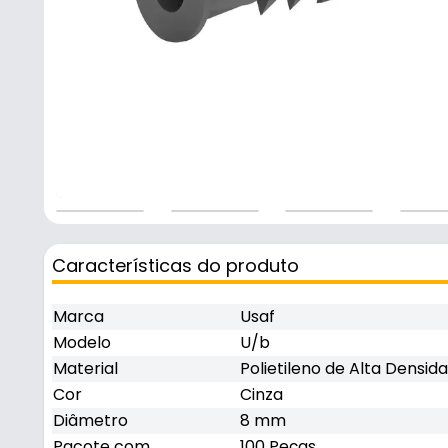
Características do produto
Marca
Usaf
Modelo
U/b
Material
Polietileno de Alta Densi
Cor
Cinza
Diâmetro
8 mm
Pacote com
100 Peças