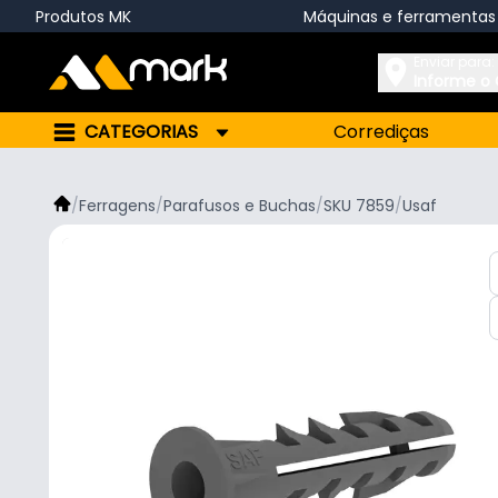
Produtos MK
Máquinas e ferramentas
Enviar para:
Informe o
CATEGORIAS
Corrediças
/
Ferragens
/
Parafusos e Buchas
/
SKU 7859
/
Usaf