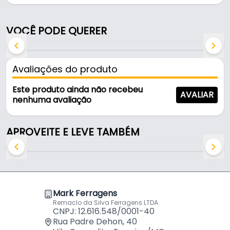
garantir firmeza, segurança e alto desempenho em
aplicações profissionais e residenciais.
VOCÊ PODE QUERER
Características e Medidas
Avaliações do produto
Modelo: U/B
Diâmetro: 6 mm
Este produto ainda não recebeu
AVALIAR
Quantidade: Pacote com 100 peças
nenhuma avaliação
Incremento de até 30% na capacidade de fixação
Borda de apoio que impede a bucha de entrar
APROVEITE E LEVE TAMBÉM
totalmente na parede
Aletas fixas que evitam a rotação durante o aperto
do parafuso
Aletas maciças que aumentam a rigidez e
resistência
Mark Ferragens
Material: Polietileno de Alta Densidade (PEAD)
Remaclo da Silva Ferragens LTDA
Alta resistência à compressão e tração
CNPJ: 12.616.548/0001-40
Rua Padre Dehon, 40