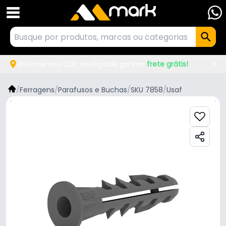
Informe seu CEP, você pode ganhar
frete grátis!
/
Ferragens
/
Parafusos e Buchas
/
SKU 7858
/
Usaf