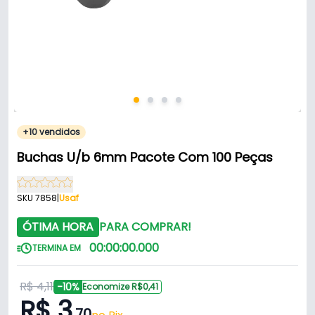
+10 vendidos
Buchas U/b 6mm Pacote Com 100 Peças
SKU 7858
|
Usaf
ÓTIMA HORA
PARA COMPRAR!
00
:
00
:
00
.
000
TERMINA EM
R$ 4,11
-10%
Economize R$0,41
R$ 3
,70