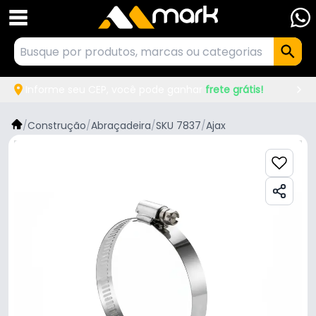
Informe seu CEP, você pode ganhar
frete grátis!
/
Construção
/
Abraçadeira
/
SKU 7837
/
Ajax