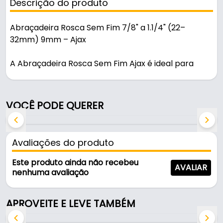
Descrição do produto
Abraçadeira Rosca Sem Fim 7/8" a 1.1/4" (22–
32mm) 9mm – Ajax
A Abraçadeira Rosca Sem Fim Ajax é ideal para
fixação segura de mangueiras, cabos e conexões.
Fabricada em aço carbonizado com acabamento
zincado, oferece alta resistência à oxidação e
VOCÊ PODE QUERER
excelente durabilidade.
Características e Medidas
Avaliações do produto
Marca: Ajax
Este produto ainda não recebeu
AVALIAR
Tipo: Rosca sem fim
nenhuma avaliação
Material: Aço carbonizado
Acabamento: Zincado (maior resistência à
APROVEITE E LEVE TAMBÉM
corrosão)
Largura da fita: 9 mm