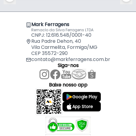
Diâmetro mínimo: 22 mm (7/8")
Diâmetro máximo: 32 mm (1.1/4")
Ajuste preciso e seguro
Mark Ferragens
Alta resistência e durabilidade
Remaclo da Silva Ferragens LTDA
CNPJ: 12.616.548/0001-40
Conteúdo da embalagem:
Rua Padre Dehon, 40
Vila Carmelita, Formiga/MG
CEP 35572-290
01 Abraçadeira 22–32 mm Ajax
contato@markferragens.com.br
Siga-nos
Resistente, prática e eficiente, a Abraçadeira Rosca
Sem Fim Ajax garante fixação firme e segura em
aplicações industriais ou domésticas. Ideal para
Baixe nosso app
quem busca qualidade, durabilidade e excelente
Google Play
desempenho na instalação.
App Store
Características:
- Marca: Ajax
- Modelo: A11245
- Material: Inox