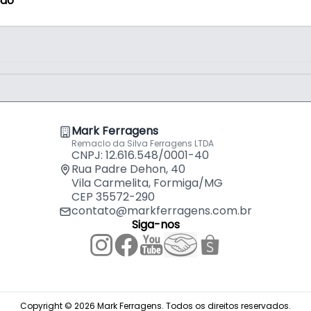
ção
Mark Ferragens
Remaclo da Silva Ferragens LTDA
CNPJ: 12.616.548/0001-40
Rua Padre Dehon, 40
ca Sem Fim Ajax garante fixação firme e
Vila Carmelita, Formiga/MG
deal para quem busca qualidade,
CEP 35572-290
ão.
contato@markferragens.com.br
Siga-nos
Copyright © 2026 Mark Ferragens. Todos os direitos reservados.
osão)