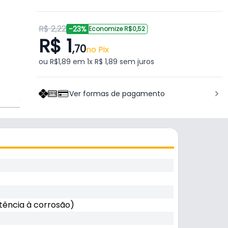
R$ 2,22
-23%
Economize R$0,52
R$ 1
,70
no Pix
ou R$1,89 em 1x R$ 1,89 sem juros
Ver formas de pagamento
stência à corrosão)