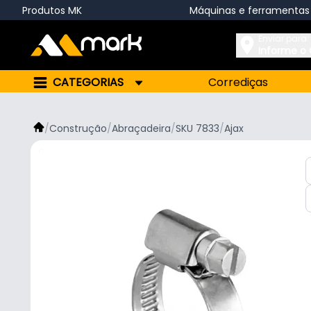
Produtos MK
Máquinas e ferramentas
Enviar para:
Informe o
CATEGORIAS
Corrediças
/
Construção
/
Abraçadeira
/
SKU 7833
/
Ajax