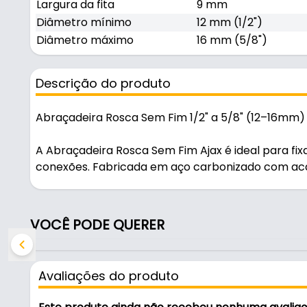
Largura da fita
9 mm
Diâmetro mínimo
12 mm (1/2")
Diâmetro máximo
16 mm (5/8")
Descrição do produto
Abraçadeira Rosca Sem Fim 1/2" a 5/8" (12–16mm)
A Abraçadeira Rosca Sem Fim Ajax é ideal para fi
conexões. Fabricada em aço carbonizado com aca
à oxidação e excelente durabilidade.
Características e Medidas
VOCÊ PODE QUERER
Marca: Ajax
Tipo: Rosca sem fim
Avaliações do produto
Material: Aço carbonizado
Acabamento: Zincado (maior resistência à corros