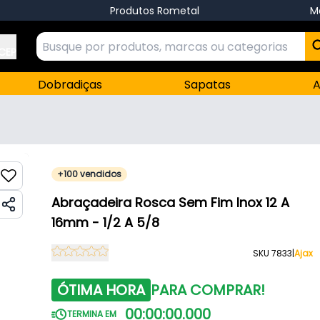
Produtos Rometal
M
 CEP
Dobradiças
Sapatas
A
+100 vendidos
Abraçadeira Rosca Sem Fim Inox 12 A
16mm - 1/2 A 5/8
SKU 7833
|
Ajax
ÓTIMA HORA
PARA COMPRAR!
00
:
00
:
00
.
000
TERMINA EM