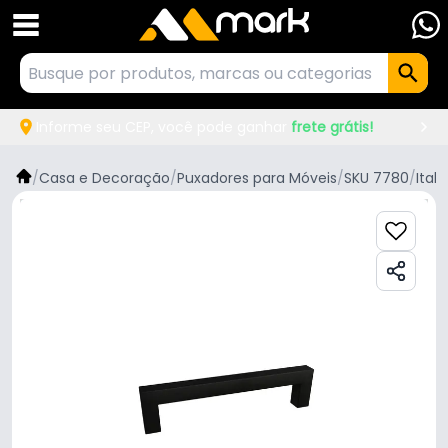
Informe seu CEP, você pode ganhar
frete grátis!
/
Casa e Decoração
/
Puxadores para Móveis
/
SKU 7780
/
Italy