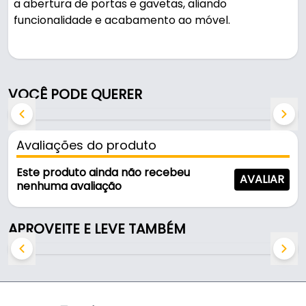
a abertura de portas e gavetas, aliando
funcionalidade e acabamento ao móvel.
Pode ser usado em móveis e armários.
Fabricado com acabamento inox preto, é
VOCÊ PODE QUERER
resistente e durável no uso diário.
Características:
Avaliações do produto
- Marca: Italy Line
- Modelo: Rezzo IL811
Este produto ainda não recebeu
AVALIAR
- Acabamento: Inox Preto
nenhuma avaliação
- Altura: 30 mm
- Espessura: 10 mm
APROVEITE E LEVE TAMBÉM
- Distancia entre furos: 96 mm
- Acompanha: 2 Parafusos
- Distância entre furos (furação): 96 mm
- Comprimento total: 106 mm