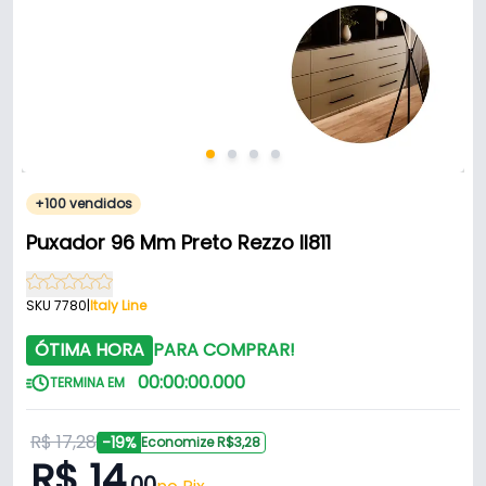
+100 vendidos
Puxador 96 Mm Preto Rezzo Il811
SKU 7780
|
Italy Line
ÓTIMA HORA
PARA COMPRAR!
00
:
00
:
00
.
000
TERMINA EM
R$ 17,28
-19%
Economize R$3,28
R$ 14
,00