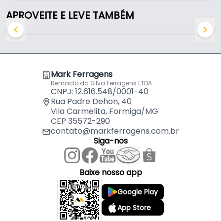
uniformes em MDF, MDP, madeira maciça,
APROVEITE E LEVE TAMBÉM
compensados e outros materiais derivados da
madeira. Sua haste de 12 mm garante maior
estabilidade durante a usinagem, reduzindo
vibrações e contribuindo para um acabamento
superior.
Mark Ferragens
Remaclo da Silva Ferragens LTDA
Diferenciais da Marca MK
CNPJ: 12.616.548/0001-40
Rua Padre Dehon, 40
Vila Carmelita, Formiga/MG
✔ Alta durabilidade e resistência ao desgaste
CEP 35572-290
✔ Cortes precisos e acabamento profissional
contato@markferragens.com.br
✔ Maior estabilidade durante a operação
Siga-nos
✔ Excelente desempenho em MDF, MDP e madeira
maciça
✔ Ideal para marcenarias, fábricas de móveis e uso
Baixe nosso app
hobby
Google Play
Características:
App Store
- Marca: Mark