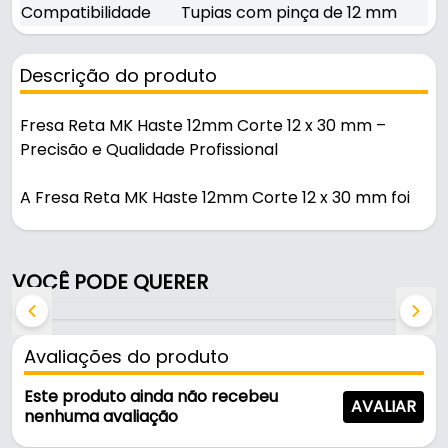
Compatibilidade
Tupias com pinça de 12 mm
Descrição do produto
Fresa Reta MK Haste 12mm Corte 12 x 30 mm –
Precisão e Qualidade Profissional
A Fresa Reta MK Haste 12mm Corte 12 x 30 mm foi
desenvolvida para oferecer cortes precisos,
abertura de canais e excelente acabamento em
trabalhos de marcenaria, carpintaria e fabricação
VOCÊ PODE QUERER
de móveis. Produzida com alto padrão de qualidade,
a linha de ferramentas MK entrega desempenho,
resistência e confiabilidade para profissionais e
Avaliações do produto
hobistas exigentes.
Este produto ainda não recebeu
AVALIAR
Com 12 mm de diâmetro de corte e 30 mm de
nenhuma avaliação
altura útil, esta fresa proporciona cortes limpos e