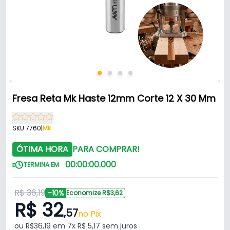
Fresa Reta Mk Haste 12mm Corte 12 X 30 Mm
SKU 7760
|
Mk
ÓTIMA HORA
PARA COMPRAR!
00
:
00
:
00
.
000
TERMINA EM
R$ 36,19
-10%
Economize R$3,62
R$ 32
,57
no Pix
ou R$36,19 em 7x R$ 5,17 sem juros