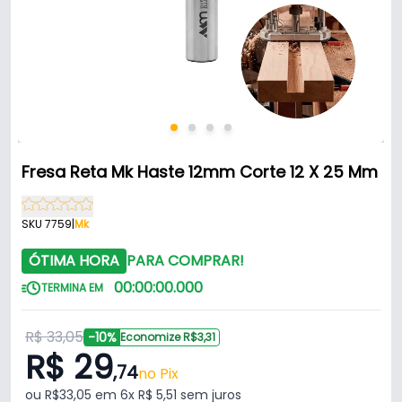
Fresa Reta Mk Haste 12mm Corte 12 X 25 Mm
SKU 7759
|
Mk
ÓTIMA HORA
PARA COMPRAR!
00
:
00
:
00
.
000
TERMINA EM
R$ 33,05
-10%
Economize R$3,31
R$ 29
,74
no Pix
ou R$33,05 em 6x R$ 5,51 sem juros