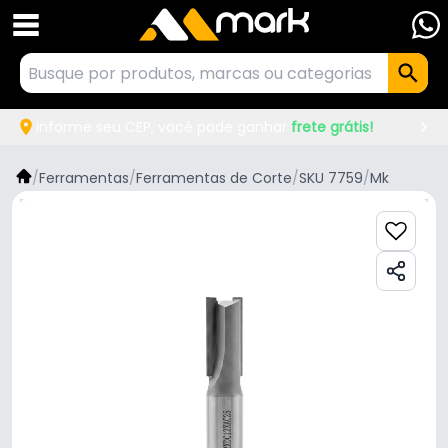
Informe seu CEP, você pode ganhar
frete grátis!
/
Ferramentas
/
Ferramentas de Corte
/
SKU 7759
/
Mk