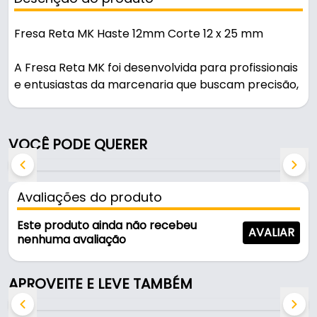
Fresa Reta MK Haste 12mm Corte 12 x 25 mm
A Fresa Reta MK foi desenvolvida para profissionais
e entusiastas da marcenaria que buscam precisão,
resistência e excelente acabamento em seus
projetos. Produzida com alto padrão de qualidade, a
marca MK oferece ferramentas confiáveis para
VOCÊ PODE QUERER
quem exige desempenho superior em cada corte.
Indicada para cortes retos, abertura de canais,
Avaliações do produto
rasgos e encaixes, esta fresa proporciona
usinagem suave, cortes limpos e acabamento
Este produto ainda não recebeu
AVALIAR
uniforme em madeira, MDF, MDP e compensados.
nenhuma avaliação
Seu diâmetro de corte de 12 mm aliado à altura útil
de 25 mm garante versatilidade para diversas
APROVEITE E LEVE TAMBÉM
aplicações em móveis planejados, armários,
gavetas e peças de marcenaria em geral.