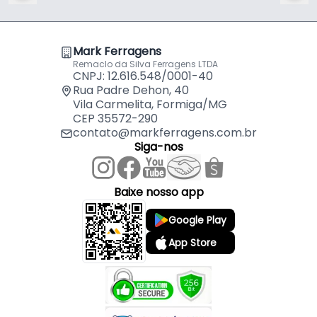
Com haste de 12 mm e duas lâminas de corte de
alta precisão, a Fresa Reta MK oferece maior
Mark Ferragens
estabilidade durante o trabalho, reduzindo
Remaclo da Silva Ferragens LTDA
vibrações e proporcionando mais segurança e
CNPJ: 12.616.548/0001-40
produtividade ao operador.
Rua Padre Dehon, 40
Vila Carmelita, Formiga/MG
CEP 35572-290
Diferenciais da Fresa MK
contato@markferragens.com.br
Siga-nos
✔ Corte preciso e acabamento profissional
✔ Excelente durabilidade e resistência ao desgaste
✔ Maior estabilidade durante a usinagem
Baixe nosso app
✔ Ideal para MDF, MDP, madeira maciça e
Google Play
compensados
✔ Qualidade e confiabilidade da marca MK
App Store
✔ Compatível com tupias que utilizam pinça de 12
mm
Características: