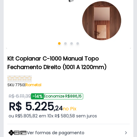
Kit Coplanar C-1000 Manual Topo
Fechamento Direito (1001 A 1200mm)
SKU 7750
|
Rometal
R$ 6.111,39
-14%
Economize R$886,15
R$ 5.225
,24
no Pix
ou R$5.805,82 em 10x R$ 580,58 sem juros
Ver formas de pagamento