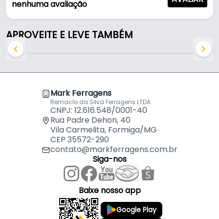
- Portas de: Madeira
nenhuma avaliação
- Largura de porta: 1001 a 1200 mm
APROVEITE E LEVE TAMBÉM
Conteúdo da embalagem:
• 1 Trilho RMS-074
• 1 Trilho RMS-065
• 1 Perfil de fixação lateral RMS-061 (somente nos
kits com fixação lateral)
Mark Ferragens
• 1 Came superior
Remaclo da Silva Ferragens LTDA
• 1 Carro manual
CNPJ: 12.616.548/0001-40
• 2 Suportes de porta
Rua Padre Dehon, 40
Vila Carmelita, Formiga/MG
• 2 Capas de acabamento
CEP 35572-290
• 3 Amortecedores
contato@markferragens.com.br
• 2 Pescadores
Siga-nos
• 1 Guia inferior
• 1 Came inferior
• 1 Trilho inferior
Baixe nosso app
• 2 Chaves de regulagem
Google Play
• 19 a 27 Parafusos CCAA 4,8x32