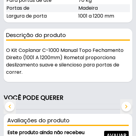
Para portas de até
70 Kg
Portas de
Madeira
Largura de porta
1001 a 1200 mm
Descrição do produto
O Kit Coplanar C-1000 Manual Topo Fechamento
Direito (1001 A 1200mm) Rometal proporciona
deslizamento suave e silencioso para portas de
correr.
Pode ser usado em portas de correr.
VOCÊ PODE QUERER
Características:
- Marca: Rometal
- Modelo: C-1000
Avaliações do produto
- Fechamento manual: Topo Direito
- Para portas de até: 70 Kg
Este produto ainda não recebeu
AVALIAR