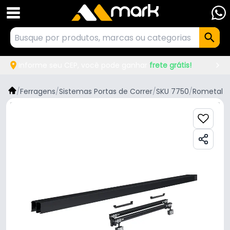
Informe seu CEP, você pode ganhar
frete grátis!
/
Ferragens
/
Sistemas Portas de Correr
/
SKU 7750
/
Rometal