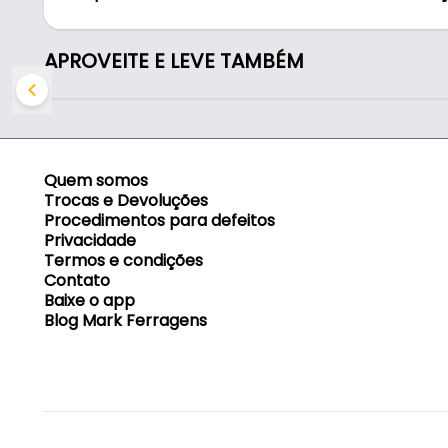
- Referência do fabricante: 10851
- Aplicação: Estruturação e guia em portas, móvei
APROVEITE E LEVE TAMBÉM
Indicado para:
- Estruturação e guia em portas, móveis e instala
Quem somos
Trocas e Devoluções
Procedimentos para defeitos
Privacidade
Termos e condições
Contato
Baixe o app
Blog Mark Ferragens