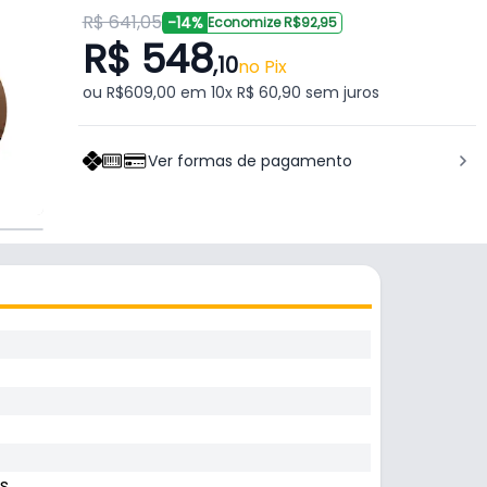
R$ 641,05
-14%
Economize R$92,95
R$ 548
,10
no Pix
ou R$609,00 em 10x R$ 60,90 sem juros
Ver formas de pagamento
s