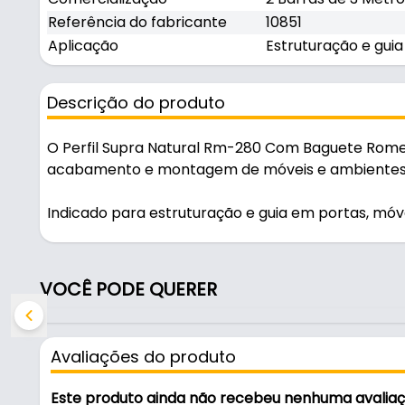
Referência do fabricante
10851
Aplicação
Estruturação e guia
Descrição do produto
O Perfil Supra Natural Rm-280 Com Baguete Romet
acabamento e montagem de móveis e ambientes, u
Indicado para estruturação e guia em portas, móve
Características:
- Marca: Rometal
VOCÊ PODE QUERER
- Modelo: Rm-280
- Cor: Supra Natural
- Largura: 35,8 mm
Avaliações do produto
- Altura: 66,4 mm
- Comercialização: 2 Barras de 3 Metros
Este produto ainda não recebeu nenhuma avalia