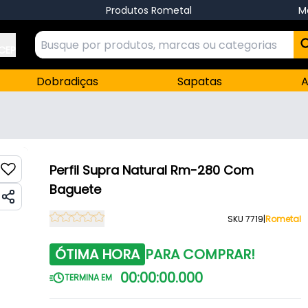
Produtos Rometal
M
 CEP
Dobradiças
Sapatas
A
Perfil Supra Natural Rm-280 Com
Baguete
SKU 7719
|
Rometal
ÓTIMA HORA
PARA COMPRAR!
00
:
00
:
00
.
000
TERMINA EM