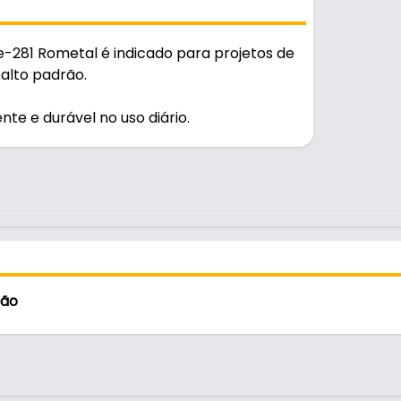
-281 Rometal é indicado para projetos de
alto padrão.
te e durável no uso diário.
as e sistemas de perfis
ção
 maior durabilidade na montagem