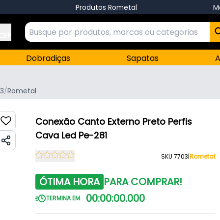
Produtos Rometal
M
 CEP
Dobradiças
Sapatas
A
3
/
Rometal
Conexão Canto Externo Preto Perfis
Cava Led Pe-281
SKU 7703
|
Rometal
ÓTIMA HORA
PARA COMPRAR!
00
:
00
:
00
.
000
TERMINA EM