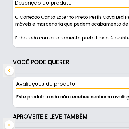
Descrição do produto
O Conexão Canto Externo Preto Perfis Cava Led Pe
móveis e marcenaria que pedem acabamento de 
Fabricado com acabamento preto fosco, é resisten
Características:
- Marca: Rometal
VOCÊ PODE QUERER
- Modelo: PE-281
- Acabamento: Preto Fosco
- Conexão: Canto Interno
Avaliações do produto
Aplicação: Estruturas metálicas, montagens divers
Este produto ainda não recebeu nenhuma avalia
Função: Garante firmeza, alinhamento perfeito e
APROVEITE E LEVE TAMBÉM