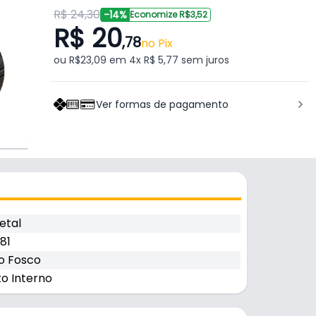
R$ 24,30
-14%
Economize R$3,52
R$ 20
,78
no Pix
ou R$23,09 em 4x R$ 5,77 sem juros
Ver formas de pagamento
etal
81
o Fosco
o Interno