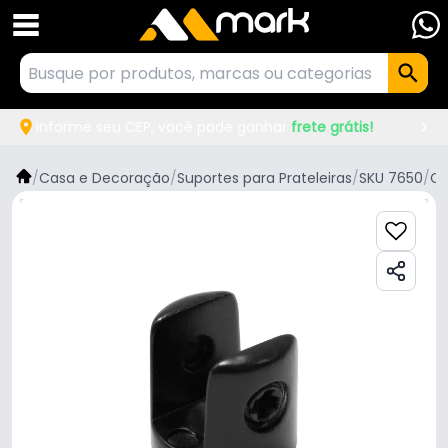
Informe seu CEP, você pode ganhar
frete grátis!
/
Casa e Decoração
/
Suportes para Prateleiras
/
SKU 7650
/
Cr