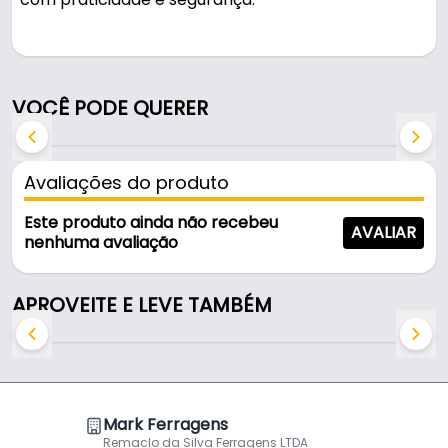
Pode ser usado na montagem de prateleiras.
Fabricado em Zamac com acabamento preto
VOCÊ PODE QUERER
fosco, é resistente e durável no uso diário.
Características:
Avaliações do produto
- Marca: Criativa
- Modelo: Suporte Redondo
Este produto ainda não recebeu
AVALIAR
- Material: Zamac
nenhuma avaliação
- Acabamento: Preto Fosco
- Comprimento: 17,5 mm
APROVEITE E LEVE TAMBÉM
- Espessura: 17 mm
- Para vidros de até: 6 mm
- Diâmetro do vidro: até 6 mm
Mark Ferragens
Remaclo da Silva Ferragens LTDA