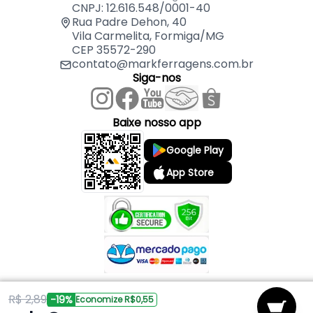
CNPJ: 12.616.548/0001-40
Rua Padre Dehon, 40
Vila Carmelita, Formiga/MG
CEP 35572-290
contato@markferragens.com.br
Siga-nos
Baixe nosso app
Google Play
App Store
R$ 2,89
Copyright © 2026 Mark Ferragens. Todos os direitos reservados.
-19%
Economize R$0,55