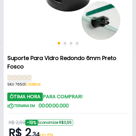
Suporte Para Vidro Redondo 6mm Preto
Fosco
SKU 7650
|
Criativa
ÓTIMA HORA
PARA COMPRAR!
00
:
00
:
00
.
000
TERMINA EM
R$ 2,89
-19%
Economize R$0,55
R$ 2
,34
no Pix