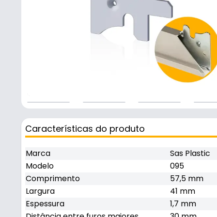
Características do produto
Marca
Sas Plastic
Modelo
095
Comprimento
57,5 mm
Largura
41 mm
Espessura
1,7 mm
Distância entre furos maiores
30 mm