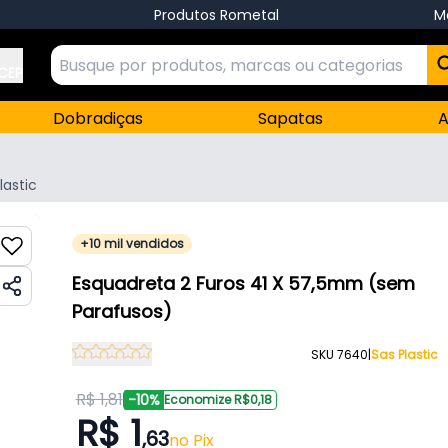
Produtos Rometal
M
 CEP
Dobradiças
Sapatas
A
lastic
+10 mil vendidos
Esquadreta 2 Furos 41 X 57,5mm (sem
Parafusos)
SKU 7640
|
Sas Plastic
R$ 1,81
-10%
Economize R$0,18
R$ 1
,63
no Pix