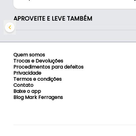
- Compatibilidade: perfis de alumínio com medid
Conteúdo da Embalagem:
APROVEITE E LEVE TAMBÉM
01 Esquadreta 095 - SAS Plastic
( Sem Parafusos)
Quem somos
Trocas e Devoluções
Procedimentos para defeitos
Privacidade
Termos e condições
Contato
Baixe o app
Blog Mark Ferragens