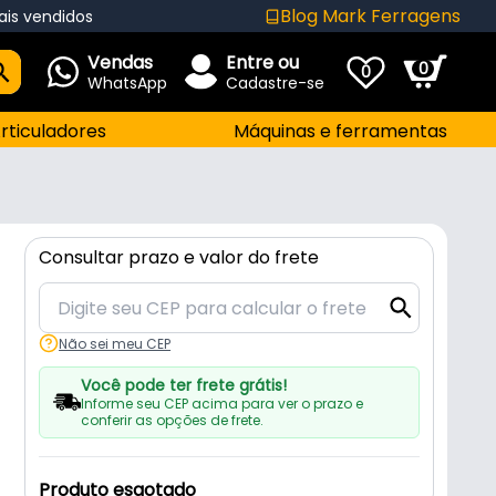
Blog Mark Ferragens
ais vendidos
Vendas
Entre ou
0
0
WhatsApp
Cadastre-se
rticuladores
Máquinas e ferramentas
Consultar prazo e valor do frete
Não sei meu CEP
Você pode ter frete grátis!
Informe seu CEP acima para ver o prazo e
conferir as opções de frete.
Produto esgotado