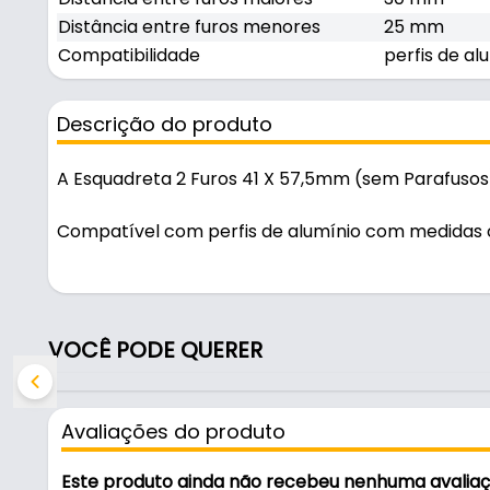
Distância entre furos menores
25 mm
Compatibilidade
perfis de a
Descrição do produto
A Esquadreta 2 Furos 41 X 57,5mm (sem Parafusos)
Compatível com perfis de alumínio com medidas 
Características:
- Marca: Sas Plastic
- Modelo: 095
VOCÊ PODE QUERER
- Comprimento: 57,5 mm
- Largura: 41 mm
- Espessura: 1,7 mm
Avaliações do produto
- Distância entre furos maiores: 30 mm
- Distância entre furos menores: 25 mm
Este produto ainda não recebeu nenhuma avalia