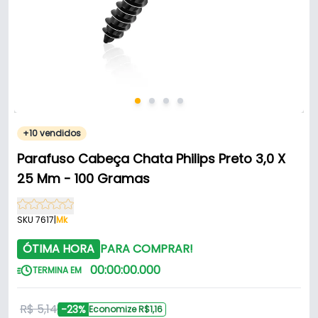
+10 vendidos
Parafuso Cabeça Chata Philips Preto 3,0 X
25 Mm - 100 Gramas
SKU 7617
|
Mk
ÓTIMA HORA
PARA COMPRAR!
00
:
00
:
00
.
000
TERMINA EM
R$ 5,14
-23%
Economize R$1,16