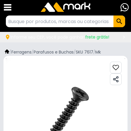
Informe seu CEP, você pode ganhar
frete grátis!
/
Ferragens
/
Parafusos e Buchas
/
SKU 7617
/
Mk