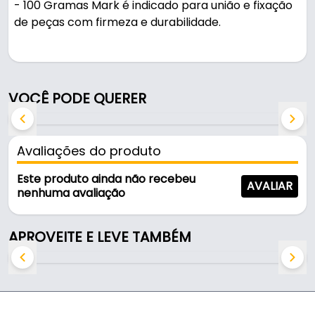
- 100 Gramas Mark é indicado para união e fixação
de peças com firmeza e durabilidade.
Pode ser usado em montagens e fixações.
Fabricado em Aço, é resistente e durável no uso
VOCÊ PODE QUERER
diário.
Características:
Avaliações do produto
- Marca: Mark
- Material: Aço
Este produto ainda não recebeu
AVALIAR
- Cor: Preto
nenhuma avaliação
- Diâmetro: Ø 3,0 mm
- Comprimento: 25 mm
APROVEITE E LEVE TAMBÉM
- Espessura: 3,0 mm
- Comercializado: 100 gr
- Tipo de cabeça: Chata