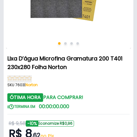
Lixa D’água Microfina Gramatura 200 T401
230x280 Folha Norton
SKU 7603
|
Norton
ÓTIMA HORA
PARA COMPRAR!
00
:
00
:
00
.
000
TERMINA EM
R$ 9,58
-10%
Economize R$0,96
R$ 8
,62
no Pix