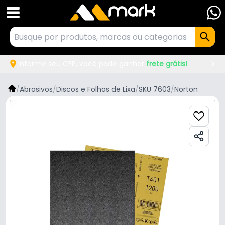
Informe seu CEP, você pode ganhar
frete grátis!
/
Abrasivos
/
Discos e Folhas de Lixa
/
SKU 7603
/
Norton