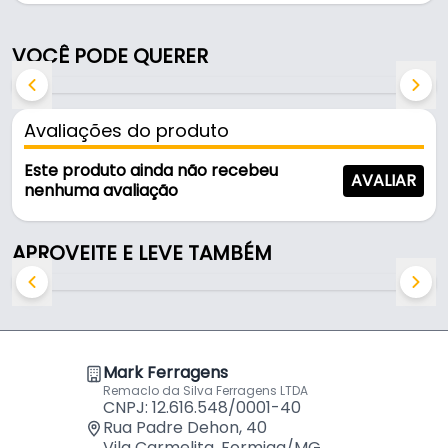
polimento e excelente resultado final.
Indicada para lixamento a úmido de vernizes
VOCÊ PODE QUERER
automotivos.
Características e Benefícios
Avaliações do produto
Excelente acabamento e corte preciso
Este produto ainda não recebeu
AVALIAR
Microgrãos para lixamento controlado
nenhuma avaliação
Alta durabilidade e rendimento
Papel impermeável que prolonga a vida útil
APROVEITE E LEVE TAMBÉM
Ideal para lixamento a úmido
Marca: Norton
Comprimento: 533 mm
Largura: 75 mm
Mark Ferragens
Gramatura: 200
Remaclo da Silva Ferragens LTDA
CNPJ: 12.616.548/0001-40
A Lixa Microfina T401 é a escolha certa para quem
Rua Padre Dehon, 40
Vila Carmelita, Formiga/MG