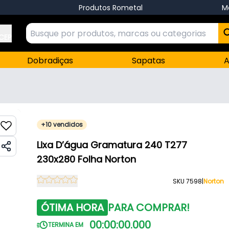
Produtos Rometal
M
 CEP
Dobradiças
Sapatas
A
+10 vendidos
Lixa D’água Gramatura 240 T277
230x280 Folha Norton
SKU 7598
|
Norton
ÓTIMA HORA
PARA COMPRAR!
00
:
00
:
00
.
000
TERMINA EM