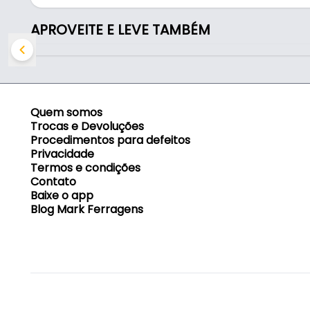
- Aplicação: Lixamento úmido e acabamento fino d
APROVEITE E LEVE TAMBÉM
Indicado para:
- Lixamento úmido e acabamento fino de superfíc
Quem somos
Trocas e Devoluções
Procedimentos para defeitos
Privacidade
Termos e condições
Contato
Baixe o app
Blog Mark Ferragens