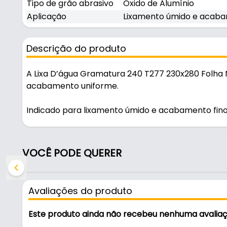
Tipo de grão abrasivo
Óxido de Alumínio
Aplicação
Lixamento úmido e acabam
Descrição do produto
A Lixa D’água Gramatura 240 T277 230x280 Folha 
acabamento uniforme.
Indicado para lixamento úmido e acabamento fino 
prática para uso em oficinas, obras e manutenção
Características:
VOCÊ PODE QUERER
- Marca: Norton
- Modelo: T277
- Gramatura: 240
Avaliações do produto
- Dimensões da folha: 230X280
- Tipo de lixa: D’Água
Este produto ainda não recebeu nenhuma avalia
- Tipo de grão abrasivo: Óxido de Alumínio