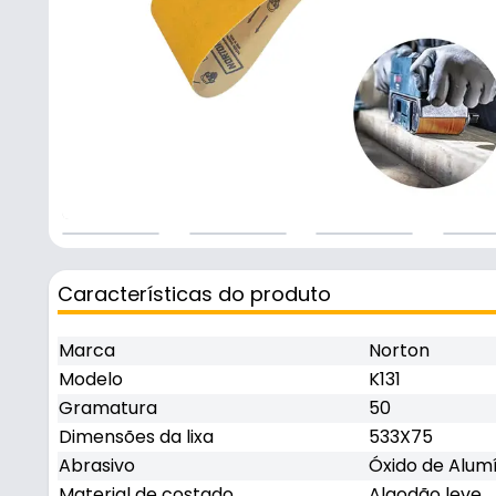
Características do produto
Marca
Norton
Modelo
K131
Gramatura
50
Dimensões da lixa
533X75
Abrasivo
Óxido de Alum
Material de costado
Algodão leve