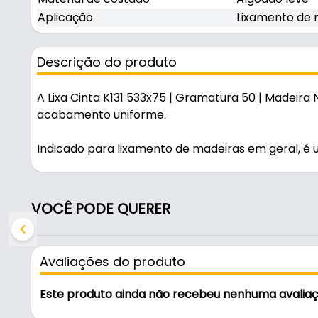
Aplicação
Lixamento de 
Descrição do produto
A Lixa Cinta K131 533x75 | Gramatura 50 | Madeira
acabamento uniforme.
Indicado para lixamento de madeiras em geral, é 
obras e manutenção.
Características:
VOCÊ PODE QUERER
- Marca: Norton
- Modelo: K131
- Gramatura: 50
Avaliações do produto
- Dimensões da lixa: 533X75
- Abrasivo: Óxido de Alumínio Branco
Este produto ainda não recebeu nenhuma avalia
- Material de costado: Algodão leve