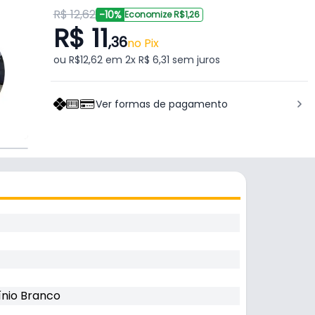
R$ 12,62
-10%
Economize R$1,26
R$ 11
,36
no Pix
ou R$12,62 em 2x R$ 6,31 sem juros
Ver formas de pagamento
ínio Branco