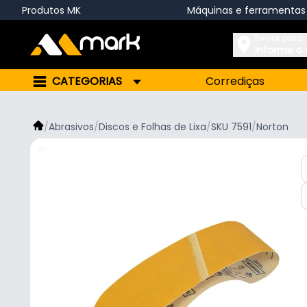
Produtos MK
Máquinas e ferramentas
Enviar para:
Informe o
CATEGORIAS
Corrediças
/
Abrasivos
/
Discos e Folhas de Lixa
/
SKU 7591
/
Norton