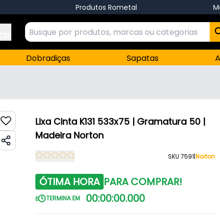
Produtos Rometal
M
 CEP
Dobradiças
Sapatas
A
Lixa Cinta K131 533x75 | Gramatura 50 |
Madeira Norton
SKU 7591
|
Norton
ÓTIMA HORA
PARA COMPRAR!
00
:
00
:
00
.
000
TERMINA EM