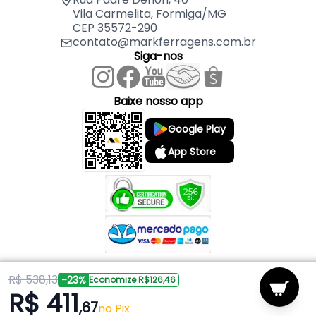
Vila Carmelita, Formiga/MG
- Potência: 600 Watts
CEP 35572-290
- Rotações: 12.000 RPM
contato@markferragens.com.br
- Aplicações: Alumínio, Alvenaria, Chapa de Aço,
Siga-nos
Chapa Fina de Metal, Concreto e Inox
Baixe nosso app
Google Play
App Store
R$ 538,13
Copyright © 2026 Mark Ferragens. Todos os direitos reservados.
-23%
Economize R$126,46
R$ 411
,67
Powered by
no Pix