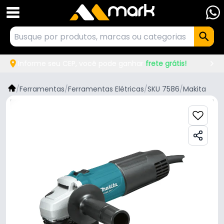
Informe seu CEP, você pode ganhar
frete grátis!
/
Ferramentas
/
Ferramentas Elétricas
/
SKU 7586
/
Makita