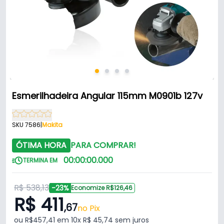
Esmerilhadeira Angular 115mm M0901b 127v
SKU 7586
|
Makita
ÓTIMA HORA
PARA COMPRAR!
00
:
00
:
00
.
000
TERMINA EM
R$ 538,13
-23%
Economize R$126,46
R$ 411
,67
no Pix
ou R$457,41 em 10x R$ 45,74 sem juros