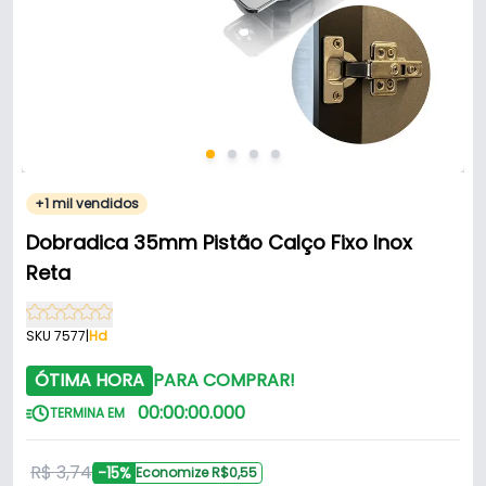
+1 mil vendidos
Dobradica 35mm Pistão Calço Fixo Inox
Reta
SKU 7577
|
Hd
ÓTIMA HORA
PARA COMPRAR!
00
:
00
:
00
.
000
TERMINA EM
R$ 3,74
-15%
Economize R$0,55