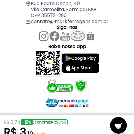
Rua Padre Dehon, 40
Vila Carmelita, Formiga/MG
CEP 35572-290
contato@markferragens.com.br
Siga-nos
Baixe nosso app
Google Play
App Store
R$ 3,74
Copyright © 2026 Mark Ferragens. Todos os direitos reservados.
-15%
Economize R$0,55
R$ 3
Powered by