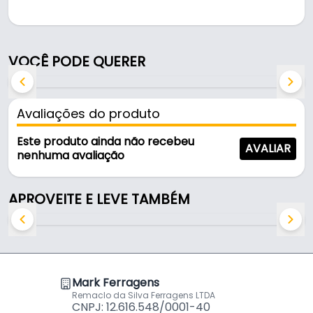
Pode ser usado em móveis e armários.
Fabricada em Aço Inox 201 com acabamento inox, é
VOCÊ PODE QUERER
resistente e durável no uso diário.
Características:
Avaliações do produto
- Marca: Hd
- Modelo: Dob. Reta Pistão Inox
Este produto ainda não recebeu
AVALIAR
- Material: Aço Inox 201
nenhuma avaliação
- Acabamento: Inox
- Caneco: 35 mm
APROVEITE E LEVE TAMBÉM
- Com amortecedor: Sim
Mark Ferragens
Remaclo da Silva Ferragens LTDA
CNPJ: 12.616.548/0001-40