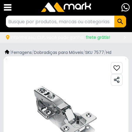
Informe seu CEP, você pode ganhar
frete grátis!
/
Ferragens
/
Dobradiças para Móveis
/
SKU 7577
/
Hd