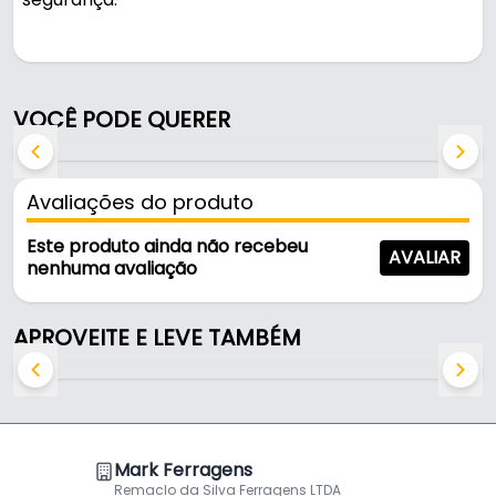
Pode ser usado na montagem de prateleiras.
Fabricado em Plástico, Borracha e Adesivo, é
VOCÊ PODE QUERER
resistente e durável no uso diário. Suporta 5 kg.
Características:
Avaliações do produto
- Marca: Vonder
- Modelo: 1078005000
Este produto ainda não recebeu
AVALIAR
- Material: Plástico, Borracha e Adesivo
nenhuma avaliação
- Capacidade de Carga: 5 kg
- Tipo de fixação: Adesivo
APROVEITE E LEVE TAMBÉM
- Capacidade para cabos de: 20 mm a 30 mm
Mark Ferragens
Remaclo da Silva Ferragens LTDA