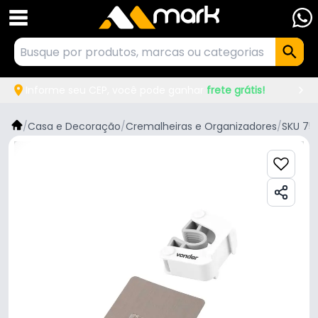
Informe seu CEP, você pode ganhar
frete grátis!
/
Casa e Decoração
/
Cremalheiras e Organizadores
/
SKU 75