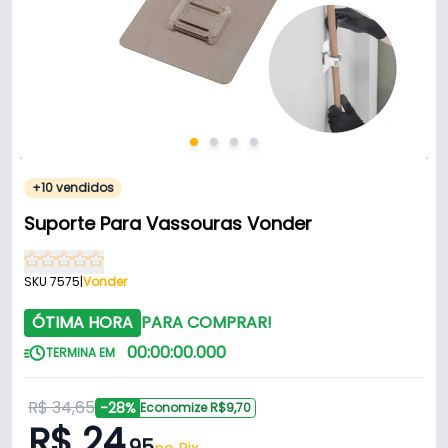
+10 vendidos
Suporte Para Vassouras Vonder
SKU 7575
|
Vonder
ÓTIMA HORA
PARA COMPRAR!
00
:
00
:
00
.
000
TERMINA EM
R$ 34,65
-28%
Economize R$9,70
R$ 24
,95