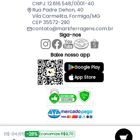
CNPJ: 12.616.548/0001-40
Rua Padre Dehon, 40
Vila Carmelita, Formiga/MG
CEP 35572-290
contato@markferragens.com.br
Siga-nos
Baixe nosso app
Google Play
App Store
R$ 34,65
Copyright © 2026 Mark Ferragens. Todos os direitos reservados.
-28%
Economize R$9,70