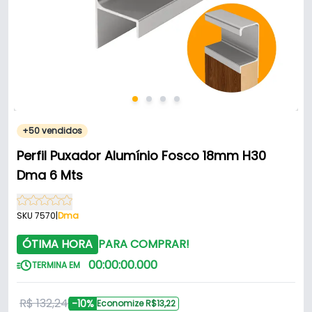
+50 vendidos
Perfil Puxador Alumínio Fosco 18mm H30
Dma 6 Mts
SKU 7570
|
Dma
ÓTIMA HORA
PARA COMPRAR!
00
:
00
:
00
.
000
TERMINA EM
R$ 132,24
-10%
Economize R$13,22