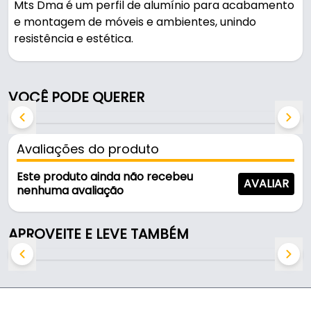
Mts Dma é um perfil de alumínio para acabamento
e montagem de móveis e ambientes, unindo
resistência e estética.
Fabricado em Alumínio de alta resistência com
acabamento alumínio fosco, é resistente e durável
VOCÊ PODE QUERER
no uso diário.
Características:
Avaliações do produto
- Marca: Dma
- Modelo: 1117J
Este produto ainda não recebeu
AVALIAR
- Material: Alumínio de alta resistência
nenhuma avaliação
- Acabamento: Alumínio Fosco
- Largura: 18 mm
APROVEITE E LEVE TAMBÉM
- Altura: 29 mm
- Comercializado: 2 Barras de 3 Metros
- Para mdf de: 18 mm