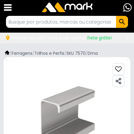
Informe seu CEP, você pode ganhar
frete grátis!
/
Ferragens
/
Trilhos e Perfis
/
SKU 7570
/
Dma