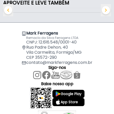
APROVEITE E LEVE TAMBÉM
- Comprimento: 25 mm
- Espessura: 3,5 mm
- Caixa com: 500 peças
- Cabeça: Chata
- Chave: Phillips
Mark Ferragens
- Ponta: Broca
Remaclo da Silva Ferragens LTDA
- 01: Caixa com 500 peças
CNPJ: 12.616.548/0001-40
- Ciser: qualidade, resistência e desempenho em
Rua Padre Dehon, 40
Vila Carmelita, Formiga/MG
cada fixação.
CEP 35572-290
contato@markferragens.com.br
Siga-nos
Baixe nosso app
Google Play
App Store