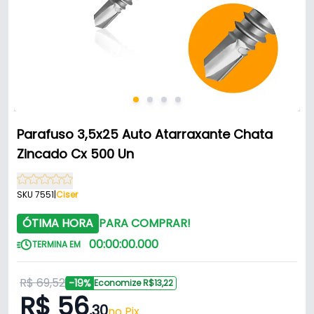
Parafuso 3,5x25 Auto Atarraxante Chata
Zincado Cx 500 Un
SKU 7551
|
Ciser
ÓTIMA HORA
PARA COMPRAR!
00
:
00
:
00
.
000
TERMINA EM
R$ 69,52
-19%
Economize R$13,22
R$ 56
,30
no Pix