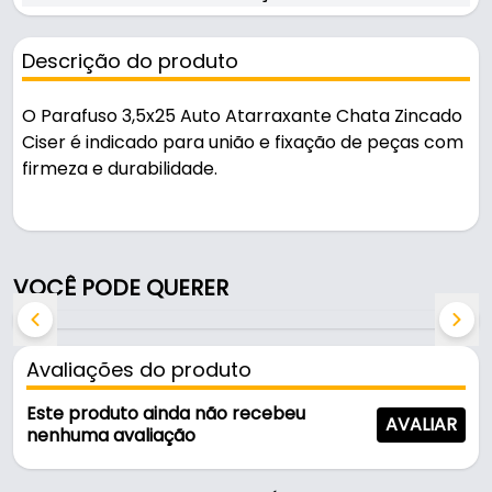
Descrição do produto
O Parafuso 3,5x25 Auto Atarraxante Chata Zincado
Ciser é indicado para união e fixação de peças com
firmeza e durabilidade.
Pode ser usado em montagens e fixações.
Fabricado em Aço com acabamento zincado
VOCÊ PODE QUERER
branco, é resistente e durável no uso diário.
Características:
Avaliações do produto
- Marca: Ciser
- Modelo: Auto Atarraxante
Este produto ainda não recebeu
AVALIAR
- Material: Aço
nenhuma avaliação
- Acabamento: Zincado Branco
- Rosca: Soberba (auto atarraxante)