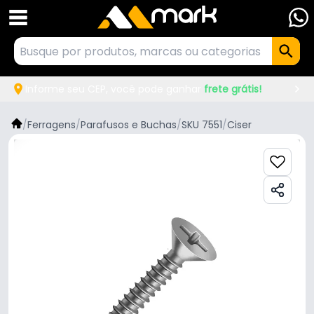
Informe seu CEP, você pode ganhar
frete grátis!
/
Ferragens
/
Parafusos e Buchas
/
SKU 7551
/
Ciser