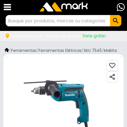
Informe seu CEP, você pode ganhar
frete grátis!
/
Ferramentas
/
Ferramentas Elétricas
/
SKU 7545
/
Makita