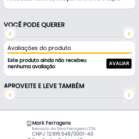
isolação, ela garante maior controle e eficiência em
cada perfuração. Indicada para uso em concreto,
aço e madeira, é a escolha perfeita para
VOCÊ PODE QUERER
profissionais e hobbistas que não abrem mão de
qualidade.
Avaliações do produto
Características e Especificações:
Este produto ainda não recebeu
AVALIAR
Potência: 760W
nenhuma avaliação
Velocidade variável
Rotação reversível
APROVEITE E LEVE TAMBÉM
Dupla isolação
Mandril: 13 mm
Capacidade de perfuração:
Mark Ferragens
Concreto: 16 mm
Remaclo da Silva Ferragens LTDA
Aço: 13 mm
CNPJ: 12.616.548/0001-40