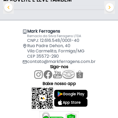
garante precisão em todos os projetos.
Mark Ferragens
Remaclo da Silva Ferragens LTDA
CNPJ: 12.616.548/0001-40
Rua Padre Dehon, 40
Vila Carmelita, Formiga/MG
CEP 35572-290
contato@markferragens.com.br
Siga-nos
Baixe nosso app
Google Play
App Store