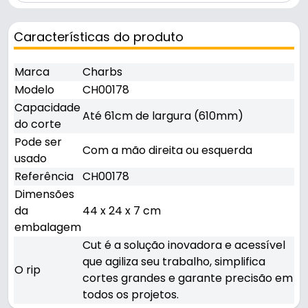
Características do produto
Marca
Charbs
Modelo
CH00178
Capacidade
Até 61cm de largura (610mm)
do corte
Pode ser
Com a mão direita ou esquerda
usado
Referência
CH00178
Dimensões
da
44 x 24 x 7 cm
embalagem
Cut é a solução inovadora e acessível
que agiliza seu trabalho, simplifica
O rip
cortes grandes e garante precisão em
todos os projetos.