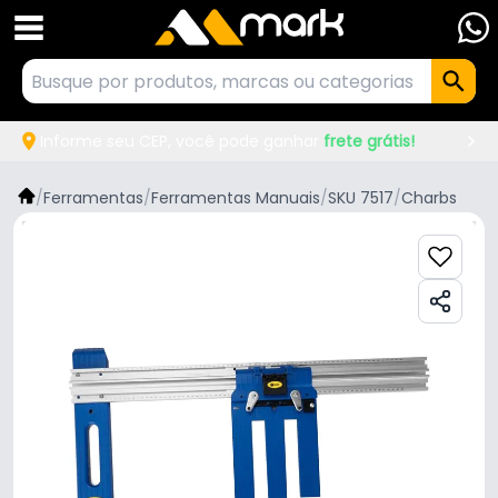
Informe seu CEP, você pode ganhar
frete grátis!
/
Ferramentas
/
Ferramentas Manuais
/
SKU 7517
/
Charbs