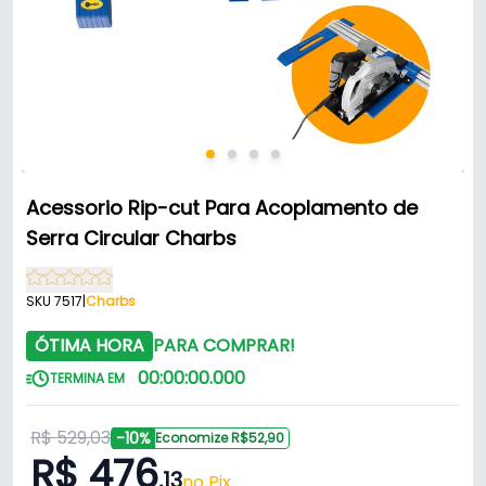
Acessorio Rip-cut Para Acoplamento de
Serra Circular Charbs
SKU 7517
|
Charbs
ÓTIMA HORA
PARA COMPRAR!
00
:
00
:
00
.
000
TERMINA EM
R$ 529,03
-10%
Economize R$52,90
R$ 476
,13
no Pix