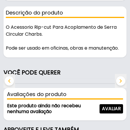
Descrição do produto
O Acessorio Rip-cut Para Acoplamento de Serra
Circular Charbs.
Pode ser usado em oficinas, obras e manutenção.
Características:
- Marca: Charbs
VOCÊ PODE QUERER
- Modelo: CH00178
- Capacidade do corte: Até 61cm de largura
(610mm)
Avaliações do produto
- Pode ser usado: Com a mão direita ou esquerda
- Referência: CH00178
Este produto ainda não recebeu
AVALIAR
- Dimensões da embalagem: 44 x 24 x 7 cm
nenhuma avaliação
- O rip: Cut é a solução inovadora e acessível que
agiliza seu trabalho, simplifica cortes grandes e
APROVEITE E LEVE TAMBÉM