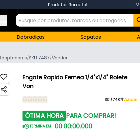
Produtos Rometal
M
 CEP
Dobradiças
Sapatas
A
 Adaptadores
/
SKU 7487
/
Vonder
Engate Rapido Femea 1/4"x1/4" Rolete
Von
SKU 7487
|
Vonder
ÓTIMA HORA
PARA COMPRAR!
00
:
00
:
00
.
000
TERMINA EM