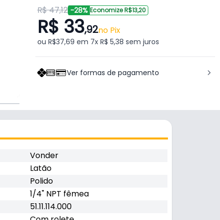
R$ 47,12
-28%
Economize R$13,20
R$ 33
,92
no Pix
ou R$37,69 em 7x R$ 5,38 sem juros
Ver formas de pagamento
Vonder
Latão
Polido
1/4" NPT fêmea
51.11.114.000
Com rolete