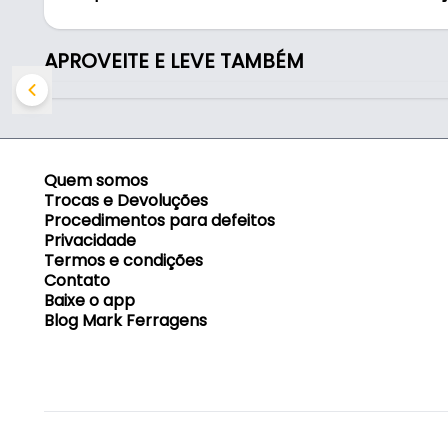
- Tipo: Com rolete
- Diâmetro e tipo da rosca: 1/4" NPT fêmea
- Medida do encaixe: 1/4"
APROVEITE E LEVE TAMBÉM
Quem somos
Trocas e Devoluções
Procedimentos para defeitos
Privacidade
Termos e condições
Contato
Baixe o app
Blog Mark Ferragens