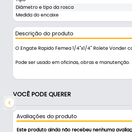
Diâmetro e tipo da rosca
Medida do encaixe
Descrição do produto
O Engate Rapido Femea 1/4"x1/4" Rolete Vonder co
Pode ser usado em oficinas, obras e manutenção.
Fabricado em Latão com acabamento polido, é resi
Características:
VOCÊ PODE QUERER
- Marca: Vonder
- Material: Latão
- Acabamento: Polido
Avaliações do produto
- Rosca: 1/4" NPT fêmea
- Numero de serie: 51.11.114.000
Este produto ainda não recebeu nenhuma avalia