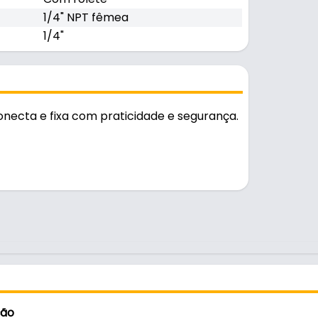
1/4" NPT fêmea
1/4"
necta e fixa com praticidade e segurança.
stente e durável no uso diário.
ção