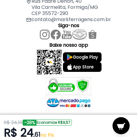
Rua Padre Dehon, 40
Vila Carmelita, Formiga/MG
CEP 35572-290
contato@markferragens.com.br
Siga-nos
Baixe nosso app
Google Play
App Store
R$ 34,18
Copyright © 2026 Mark Ferragens. Todos os direitos reservados.
-28%
Economize R$9,57
R$ 24
,61
Powered by
no Pix