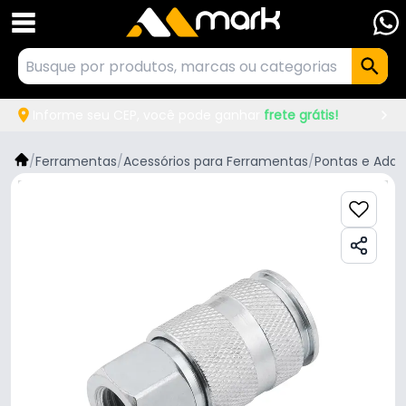
Informe seu CEP, você pode ganhar
frete grátis!
/
Ferramentas
/
Acessórios para Ferramentas
/
Pontas e Adap