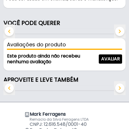
Fabricado em Aço carbono com acabamento
zincado, é resistente e durável no uso diário.
VOCÊ PODE QUERER
Características:
- Marca: Vonder
Avaliações do produto
- Material: Aço carbono
- Acabamento: Zincado
Este produto ainda não recebeu
AVALIAR
- Rosca: 1/4" NPT fêmea
nenhuma avaliação
- Numero de serie: 51.14.214.000
- Tipo: Com esfera
APROVEITE E LEVE TAMBÉM
- Diâmetro e tipo da rosca: 1/4" NPT fêmea
- Medida do encaixe: 1/4"
Mark Ferragens
Remaclo da Silva Ferragens LTDA
CNPJ: 12.616.548/0001-40