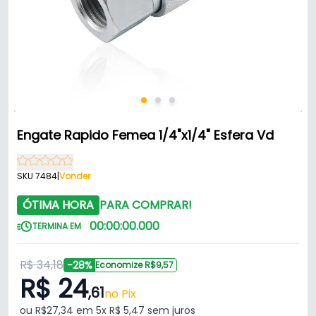
Engate Rapido Femea 1/4"x1/4" Esfera Vd
SKU 7484
|
Vonder
ÓTIMA HORA
PARA COMPRAR!
00
:
00
:
00
.
000
TERMINA EM
R$ 34,18
-28%
Economize R$9,57
R$ 24
,61
no Pix
ou R$27,34 em 5x R$ 5,47 sem juros