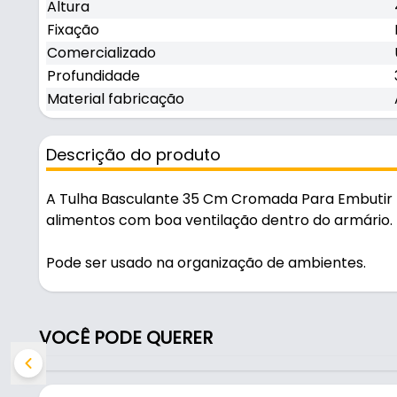
Altura
Fixação
Comercializado
Profundidade
Material fabricação
Descrição do produto
A Tulha Basculante 35 Cm Cromada Para Embutir 
alimentos com boa ventilação dentro do armário.
Pode ser usado na organização de ambientes.
Fabricada com acabamento aço cromado, é resisten
feita por porta de armário.
VOCÊ PODE QUERER
Características:
- Marca: Bredal