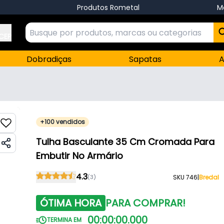
Produtos Rometal
M
 CEP
Dobradiças
Sapatas
A
+100 vendidos
Tulha Basculante 35 Cm Cromada Para
Embutir No Armário
4.3
(3)
SKU 746
|
Bredal
ÓTIMA HORA
PARA COMPRAR!
00
:
00
:
00
.
000
TERMINA EM