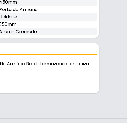
450mm
Porta de Armário
Unidade
350mm
Arame Cromado
No Armário Bredal armazena e organiza
te e durável no uso diário. A fixação é