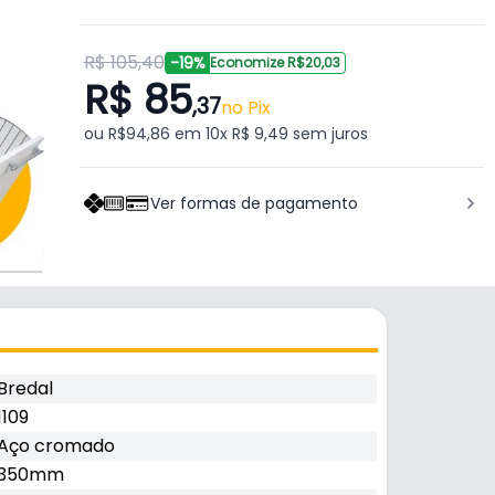
R$ 105,40
-19%
Economize R$20,03
R$ 85
,37
no Pix
ou R$94,86 em 10x R$ 9,49 sem juros
Ver formas de pagamento
Bredal
1109
Aço cromado
350mm