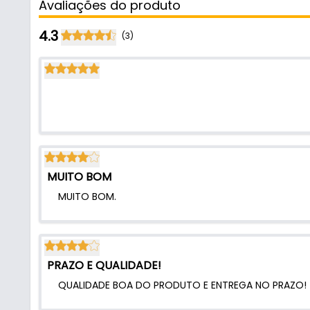
Avaliações do produto
- Modelo: 1109
- Acabamento: Aço cromado
4.3
(3)
- Largura: 350mm
- Altura: 450mm
- Fixação: Porta de Armário
- Comercializado: Unidade
- Profundidade: 350mm
- Material fabricação: Arame Cromado
MUITO BOM
MUITO BOM.
PRAZO E QUALIDADE!
QUALIDADE BOA DO PRODUTO E ENTREGA NO PRAZO!