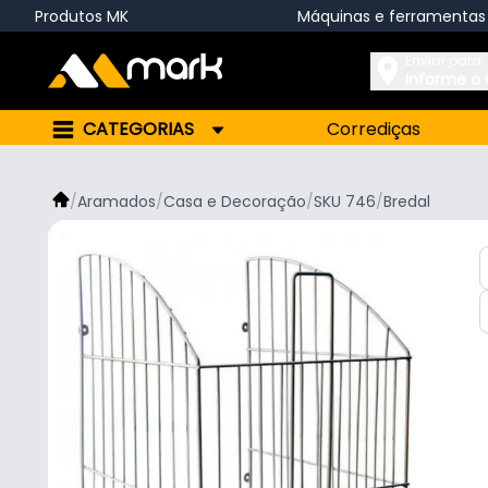
Produtos MK
Máquinas e ferramentas
Enviar para:
Informe o
CATEGORIAS
Corrediças
/
Aramados
/
Casa e Decoração
/
SKU 746
/
Bredal