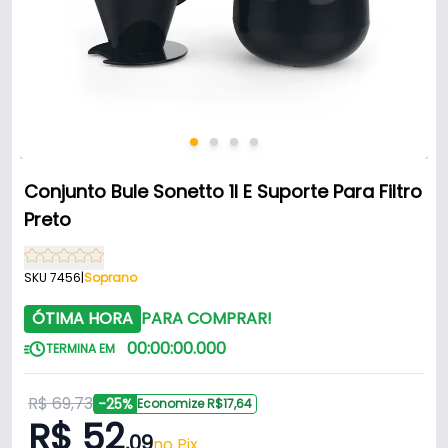
Conjunto Bule Sonetto 1l E Suporte Para Filtro
Preto
SKU 7456
|
Soprano
ÓTIMA HORA
PARA COMPRAR!
00
:
00
:
00
.
000
TERMINA EM
R$ 69,73
-25%
Economize R$17,64
R$ 52
,09
no Pix