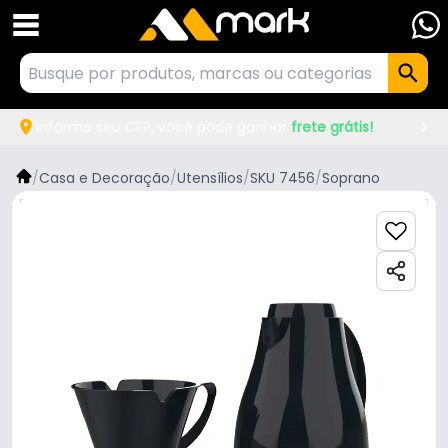
Informe seu CEP, você pode ganhar
frete grátis!
/
Casa e Decoração
/
Utensílios
/
SKU 7456
/
Soprano