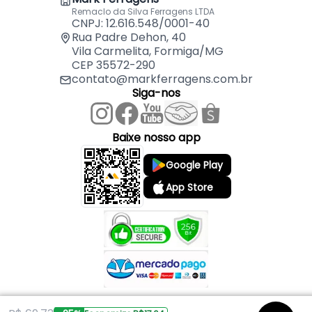
Remaclo da Silva Ferragens LTDA
1 Bule térmico Sonetto 1L (preto)
CNPJ: 12.616.548/0001-40
1 Suporte para filtro de café tamanho 103 (preto)
Rua Padre Dehon, 40
Vila Carmelita, Formiga/MG
CEP 35572-290
contato@markferragens.com.br
Siga-nos
Baixe nosso app
Google Play
App Store