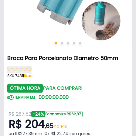
Broca Para Porcelanato Diametro 50mm
SKU 7431
|
Itrac
ÓTIMA HORA
PARA COMPRAR!
00
:
00
:
00
.
000
TERMINA EM
R$ 267,52
-24%
Economize R$62,87
R$ 204
,65
no Pix
ou R$227,39 em 10x R$ 22,74 sem juros