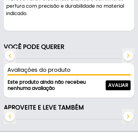
perfura com precisão e durabilidade no material
indicado.
Pode ser usado em oficinas, obras e manutenção.
Características:
VOCÊ PODE QUERER
- Marca: Itrac
- Modelo: Broca Porcelanato
- Diâmetro: 50 mm
Avaliações do produto
- Diâmetro de: 50 mm
- Rosca padrão para encaixe: Em Esmerilhadeiras
Este produto ainda não recebeu
AVALIAR
- Ideal para: Porcelanatos, Mármores, Granitos e
nenhuma avaliação
Cerâmicas
- Comprimento total: 90 mm
APROVEITE E LEVE TAMBÉM
- Altura de corte: 10 mm