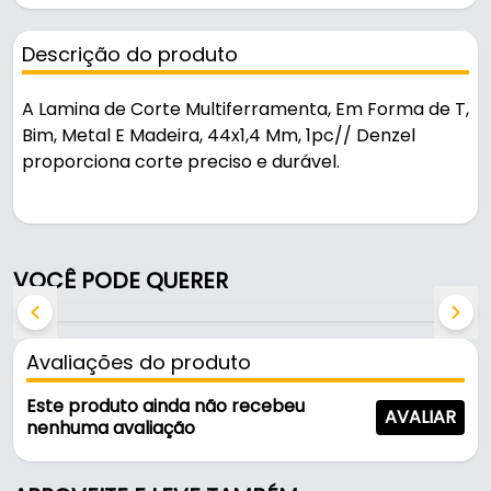
Descrição do produto
A Lamina de Corte Multiferramenta, Em Forma de T,
Bim, Metal E Madeira, 44x1,4 Mm, 1pc// Denzel
proporciona corte preciso e durável.
Pode ser usado em oficinas, obras e manutenção.
Fabricada em Aço, é resistente e durável no uso
VOCÊ PODE QUERER
diário.
Características:
Avaliações do produto
- Marca: Denzel
- Modelo: 78230755
Este produto ainda não recebeu
AVALIAR
- Material: Aço
nenhuma avaliação
- Modelo da lâmina: Reta em Forma de T
- Comprimento da lâmina: 50 mm