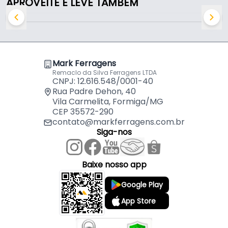
APROVEITE E LEVE TAMBÉM
- Largura da lâmina: 44 mm
- Passo do dente: 1,4 mm
- Aplicações: Corte de tubos, perfis, pregos,
aglomerados e grandes aberturas para instalações
- Profundidade de corte: 50 mm
Mark Ferragens
- Formato: Reta em forma de T
Remaclo da Silva Ferragens LTDA
CNPJ: 12.616.548/0001-40
Rua Padre Dehon, 40
Vila Carmelita, Formiga/MG
CEP 35572-290
contato@markferragens.com.br
Siga-nos
Baixe nosso app
Google Play
App Store