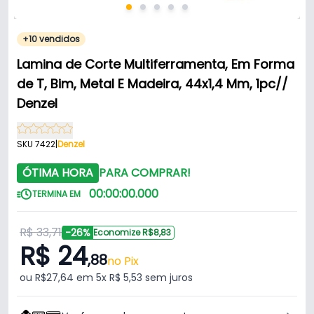
+10 vendidos
Lamina de Corte Multiferramenta, Em Forma
de T, Bim, Metal E Madeira, 44x1,4 Mm, 1pc//
Denzel
SKU 7422
|
Denzel
ÓTIMA HORA
PARA COMPRAR!
00
:
00
:
00
.
000
TERMINA EM
R$ 33,71
-26%
Economize R$8,83
R$ 24
,88
no Pix
ou R$27,64 em 5x R$ 5,53 sem juros