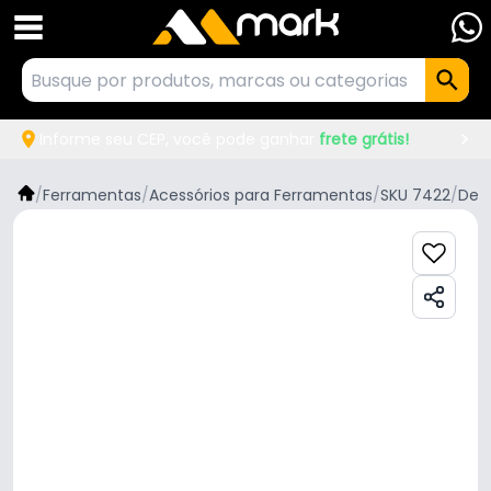
Informe seu CEP, você pode ganhar
frete grátis!
/
Ferramentas
/
Acessórios para Ferramentas
/
SKU 7422
/
Den