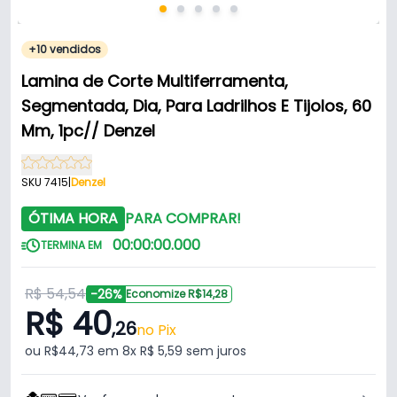
+10 vendidos
Lamina de Corte Multiferramenta,
Segmentada, Dia, Para Ladrilhos E Tijolos, 60
Mm, 1pc// Denzel
SKU 7415
|
Denzel
ÓTIMA HORA
PARA COMPRAR!
00
:
00
:
00
.
000
TERMINA EM
R$ 54,54
-26%
Economize R$14,28
R$ 40
,26
no Pix
ou R$44,73 em 8x R$ 5,59 sem juros