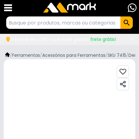
Informe seu CEP, você pode ganhar
frete grátis!
/
Ferramentas
/
Acessórios para Ferramentas
/
SKU 7415
/
Denz