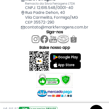
Conteúdo da embalagem:
Remaclo da Silva Ferragens LTDA
CNPJ: 12.616.548/0001-40
1 Suporte de Cabos com 4 Vãos
Rua Padre Dehon, 40
Vila Carmelita, Formiga/MG
CEP 35572-290
contato@markferragens.com.br
Siga-nos
Baixe nosso app
Google Play
App Store
Copyright © 2026 Mark Ferragens. Todos os direitos reservados.