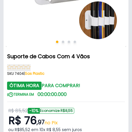
Suporte de Cabos Com 4 Vãos
SKU 7404
|
Sas Plastic
ÓTIMA HORA
PARA COMPRAR!
00
:
00
:
00
.
000
TERMINA EM
R$ 85,52
-10%
Economize R$8,55
R$ 76
,97
no Pix
ou R$85,52 em 10x R$ 8,55 sem juros