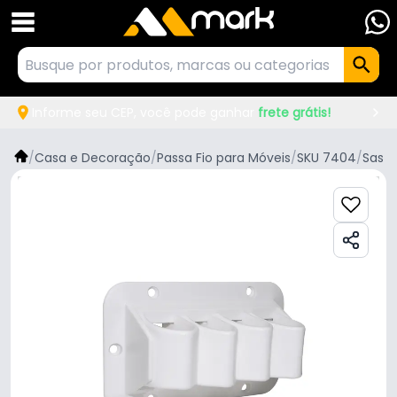
Informe seu CEP, você pode ganhar
frete grátis!
/
Casa e Decoração
/
Passa Fio para Móveis
/
SKU 7404
/
Sas P