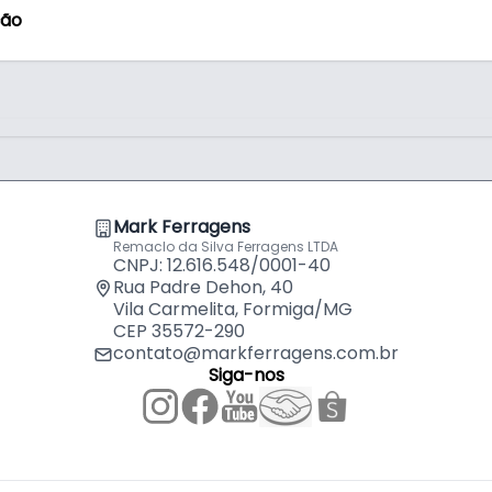
ção
Mark Ferragens
ção (total de 935 mm)
Remaclo da Silva Ferragens LTDA
CNPJ: 12.616.548/0001-40
Rua Padre Dehon, 40
Vila Carmelita, Formiga/MG
CEP 35572-290
contato@markferragens.com.br
Siga-nos