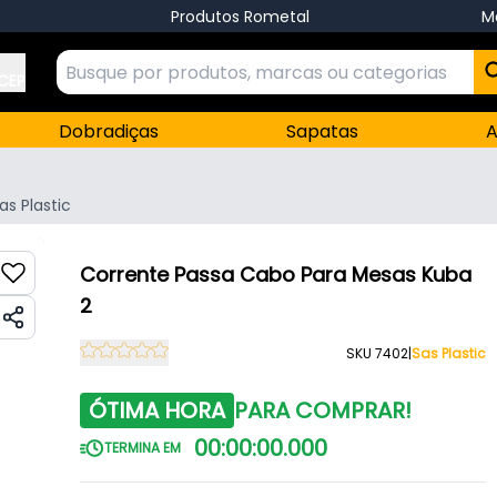
Produtos Rometal
M
 CEP
Dobradiças
Sapatas
A
as Plastic
Corrente Passa Cabo Para Mesas Kuba
2
SKU 7402
|
Sas Plastic
ÓTIMA HORA
PARA COMPRAR!
00
:
00
:
00
.
000
TERMINA EM