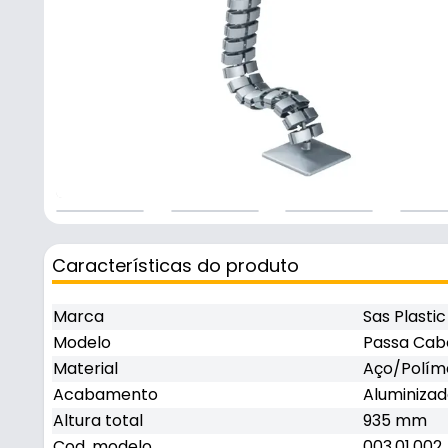
Características do produto
Marca
Sas Plastic
Modelo
Passa Cab
Material
Aço/Polím
Acabamento
Aluminizad
Altura total
935 mm
Cod. modelo
003.01.002