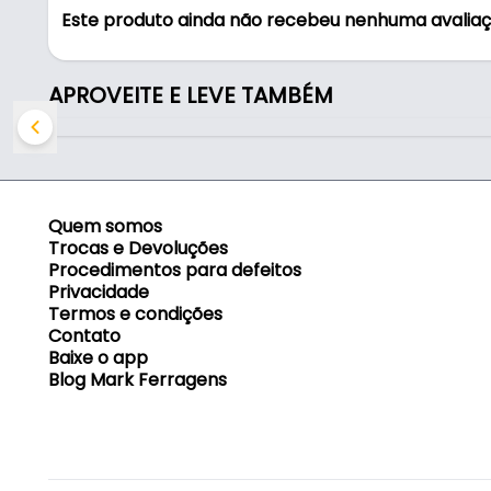
- Acabamento: Aluminizado Kuba ou Preto
Este produto ainda não recebeu nenhuma avalia
- Altura total: 935 mm
- Cod. modelo: 003.01.002
- Quantidade de elos: 30 Unidades
APROVEITE E LEVE TAMBÉM
- Altura padrão: 935 mm
- Número de elos: 30 unidades
Conteúdo da embalagem:
Quem somos
1 Corrente Passa Cabo com base e topo para fixa
Trocas e Devoluções
Procedimentos para defeitos
Privacidade
Termos e condições
Contato
Baixe o app
Blog Mark Ferragens