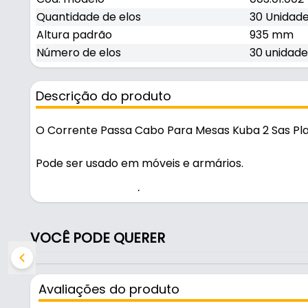
Quantidade de elos
30 Unidad
Altura padrão
935 mm
Número de elos
30 unidade
Descrição do produto
O Corrente Passa Cabo Para Mesas Kuba 2 Sas Plas
Pode ser usado em móveis e armários.
Fabricado em Aço/Polímero com acabamento alumi
durável no uso diário.
VOCÊ PODE QUERER
Características:
- Marca: Sas Plastic
- Modelo: Passa Cabo Kuba 2
Avaliações do produto
- Material: Aço/Polímero