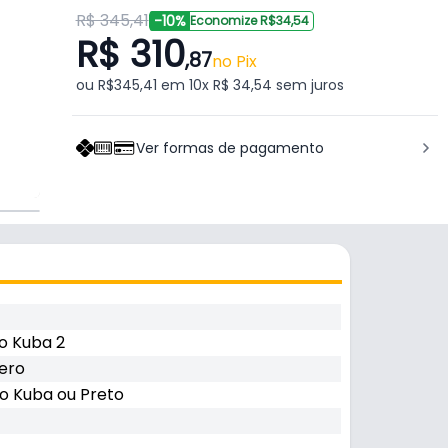
R$ 345,41
-10%
Economize R$34,54
R$ 310
,87
no Pix
ou R$345,41 em 10x R$ 34,54 sem juros
Ver formas de pagamento
o Kuba 2
ero
o Kuba ou Preto