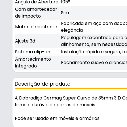
Ângulo de Abertura
105°
Com amortecedor
Sim
de impacto
Fabricada em aço com acabam
Material resistente
elegância.
Regulagem excêntrica para aj
Ajuste 3d
alinhamento, sem necessida
Sistema clip-on
Instalação rápida e segura, f
Amortecimento
Fechamento suave e silencios
integrado
Descrição do produto
A Dobradiça Cermag Super Curva de 35mm 3 D C
firme e durável de portas de móveis.
Pode ser usado em móveis e armários.