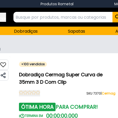
Produtos Rometal
M
 CEP
Dobradiças
Sapatas
A
g
+100 vendidos
Dobradiça Cermag Super Curva de
35mm 3 D Com Clip
SKU 7370
|
Cermag
ÓTIMA HORA
PARA COMPRAR!
00
:
00
:
00
.
000
TERMINA EM