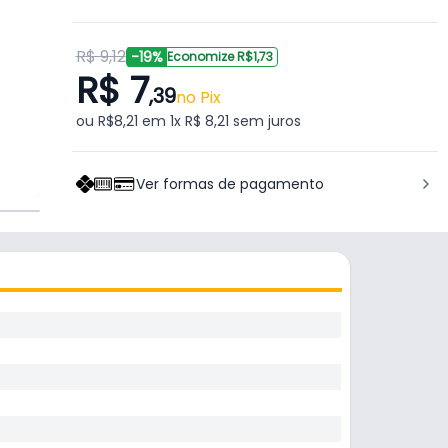
R$ 9,12
-19%
Economize R$1,73
R$ 7
,39
no Pix
ou R$8,21 em 1x R$ 8,21 sem juros
Ver formas de pagamento