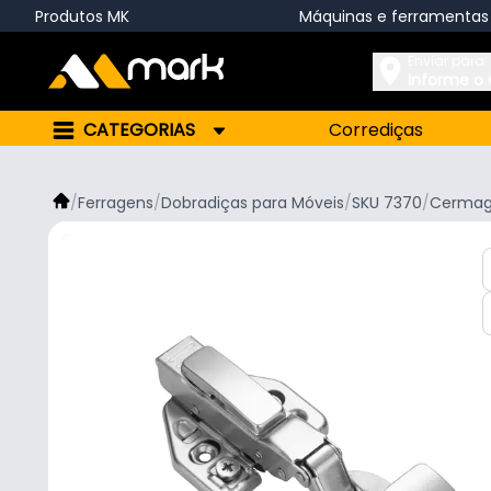
Produtos MK
Máquinas e ferramentas
Enviar para:
Informe o
CATEGORIAS
Corrediças
/
Ferragens
/
Dobradiças para Móveis
/
SKU 7370
/
Cerma