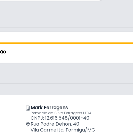
rio.
ção
amento ônix, garantindo durabilidade e
altura, profundidade e alinhamento, sem
ilitando a montagem.
Mark Ferragens
ilencioso, evitando impactos.
Remaclo da Silva Ferragens LTDA
CNPJ: 12.616.548/0001-40
Rua Padre Dehon, 40
Vila Carmelita, Formiga/MG