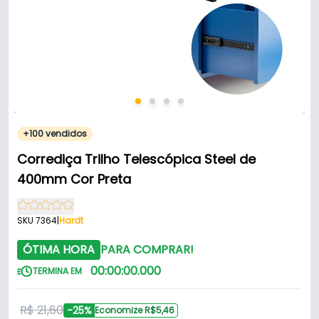
+100 vendidos
Corrediça Trilho Telescópica Steel de
400mm Cor Preta
SKU 7364
|
Hardt
ÓTIMA HORA
PARA COMPRAR!
00
:
00
:
00
.
000
TERMINA EM
R$ 21,60
-25%
Economize R$5,46