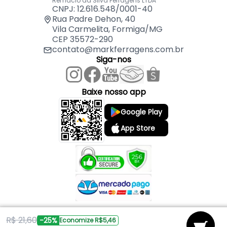
Remaclo da Silva Ferragens LTDA
CNPJ: 12.616.548/0001-40
Rua Padre Dehon, 40
Vila Carmelita, Formiga/MG
CEP 35572-290
contato@markferragens.com.br
Siga-nos
Baixe nosso app
Google Play
App Store
R$ 21,60
Copyright © 2026 Mark Ferragens. Todos os direitos reservados.
-25%
Economize R$5,46