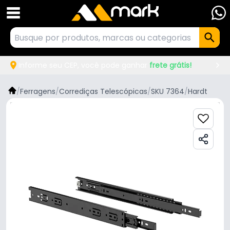
Informe seu CEP, você pode ganhar
frete grátis!
/
Ferragens
/
Corrediças Telescópicas
/
SKU 7364
/
Hardt