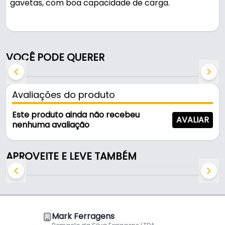
gavetas, com boa capacidade de carga.
Pode ser usado em gavetas e armários.
Fabricada em Inox, é resistente e durável no uso
VOCÊ PODE QUERER
diário.
Características:
Avaliações do produto
- Marca: Soprano
- Modelo: Steel - Larga
Este produto ainda não recebeu
AVALIAR
- Material:Tintura Epóxi
nenhuma avaliação
- Cor: Preta
- Comprimento: 400 mm
APROVEITE E LEVE TAMBÉM
- Largura: 45 mm
- Peso suportado o par: 45kg
Mark Ferragens