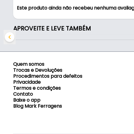
- Cor: Rose
Este produto ainda não recebeu nenhuma avalia
- Altura: 15,4 mm
- Largura: 40 mm
- Comprimento entre furos: 94 mm
APROVEITE E LEVE TAMBÉM
- Comprimento total: 150 mm
- 01: Puxador Luna 150mm Rose.
Quem somos
Trocas e Devoluções
Procedimentos para defeitos
Privacidade
Termos e condições
Contato
Baixe o app
Blog Mark Ferragens