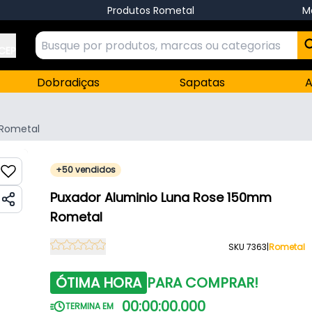
Produtos Rometal
M
 CEP
Dobradiças
Sapatas
A
Rometal
+50 vendidos
Puxador Aluminio Luna Rose 150mm
Rometal
SKU 7363
|
Rometal
ÓTIMA HORA
PARA COMPRAR!
00
:
00
:
00
.
000
TERMINA EM