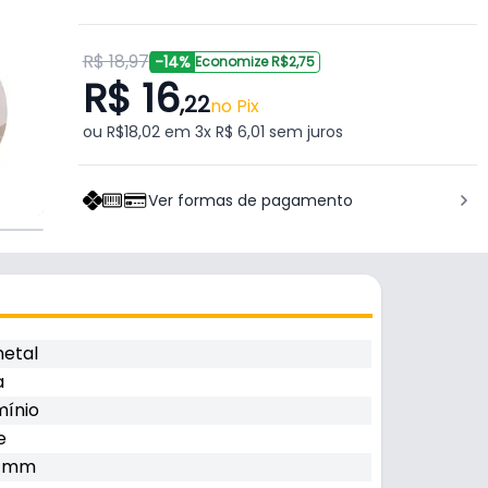
R$ 18,97
-14%
Economize R$2,75
R$ 16
,22
no Pix
ou R$18,02 em 3x R$ 6,01 sem juros
Ver formas de pagamento
etal
a
mínio
e
4 mm