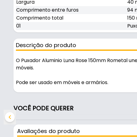
Largura
40
Comprimento entre furos
94
Comprimento total
150
01
Pux
Descrição do produto
O Puxador Aluminio Luna Rose 150mm Rometal une 
móveis.
Pode ser usado em móveis e armários.
Fabricado em Alumínio, é resistente e durável no us
VOCÊ PODE QUERER
Características:
- Marca: Rometal
- Modelo: Luna
Avaliações do produto
- Material: Alumínio