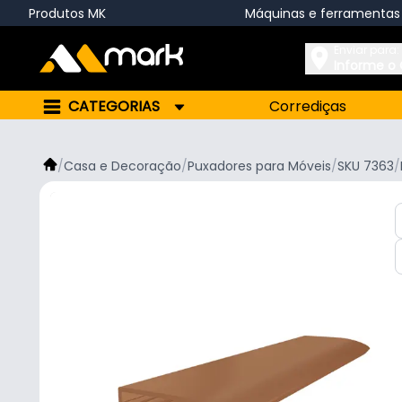
Produtos MK
Máquinas e ferramentas
Enviar para:
Informe o
CATEGORIAS
Corrediças
/
Casa e Decoração
/
Puxadores para Móveis
/
SKU 7363
/