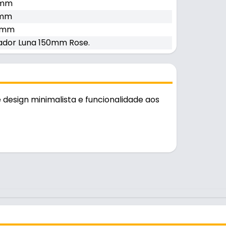
 mm
 mm
 mm
ador Luna 150mm Rose.
design minimalista e funcionalidade aos
o diário.