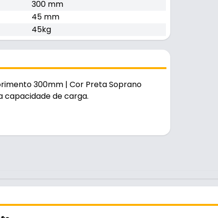
300 mm
45 mm
45kg
mprimento 300mm | Cor Preta Soprano
a capacidade de carga.
 no uso diário em lugares úmidos.