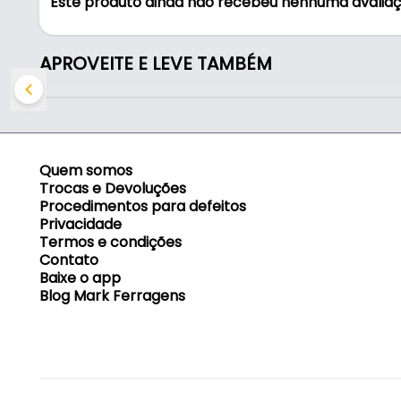
Este produto ainda não recebeu nenhuma avalia
- Comprimento: 300 mm
- Largura: 45 mm
- Peso suportado o par: 45kg
APROVEITE E LEVE TAMBÉM
Quem somos
Trocas e Devoluções
Procedimentos para defeitos
Privacidade
Termos e condições
Contato
Baixe o app
Blog Mark Ferragens