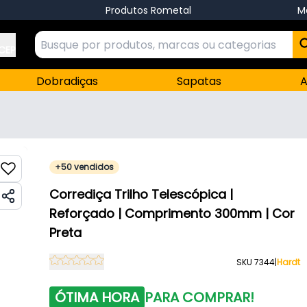
Produtos Rometal
M
 CEP
Dobradiças
Sapatas
A
+50 vendidos
Corrediça Trilho Telescópica |
Reforçado | Comprimento 300mm | Cor
Preta
SKU 7344
|
Hardt
ÓTIMA HORA
PARA COMPRAR!