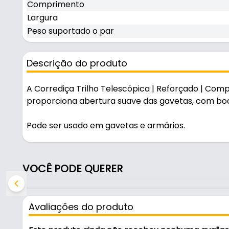
Comprimento
Largura
Peso suportado o par
Descrição do produto
A Corrediça Trilho Telescópica | Reforçado | Co
proporciona abertura suave das gavetas, com bo
Pode ser usado em gavetas e armários.
Produzida em tintura epóxi, é resistente e durável
VOCÊ PODE QUERER
Características:
- Marca: Hardt
- Modelo: Steel - Larga
Avaliações do produto
- Material: Inox
- Cor: Preta