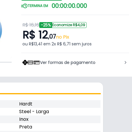
00
:
00
:
00
.
000
TERMINA EM
R$ 16,16
-25%
Economize R$4,09
R$ 12
,07
no Pix
ou R$13,41 em 2x R$ 6,71 sem juros
Ver formas de pagamento
Hardt
Steel - Larga
Inox
Preta