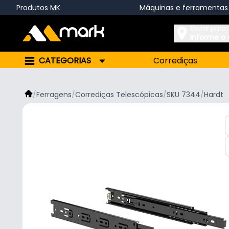
Produtos MK
Máquinas e ferramentas
Enviar para:
Informe o
CATEGORIAS
Corrediças
/
Ferragens
/
Corrediças Telescópicas
/
SKU 7344
/
Hardt