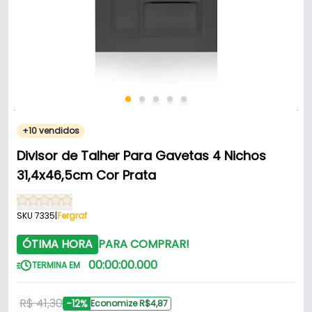
+10 vendidos
Divisor de Talher Para Gavetas 4 Nichos
31,4x46,5cm Cor Prata
SKU 7335
|
Fergraf
ÓTIMA HORA
PARA COMPRAR!
00
:
00
:
00
.
000
TERMINA EM
R$ 41,30
-12%
Economize R$4,87