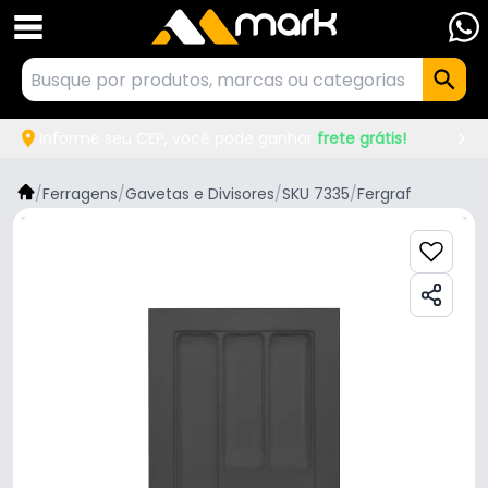
Informe seu CEP, você pode ganhar
frete grátis!
/
Ferragens
/
Gavetas e Divisores
/
SKU 7335
/
Fergraf