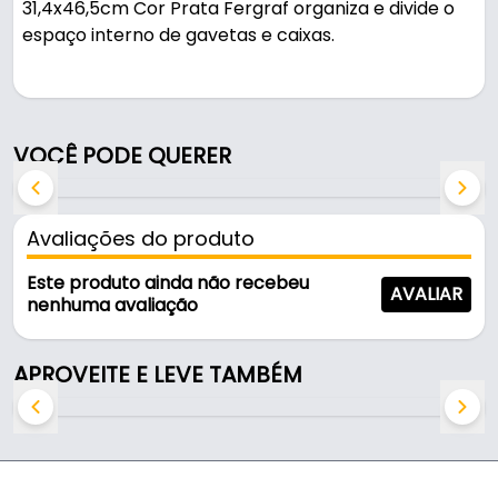
31,4x46,5cm Cor Prata Fergraf organiza e divide o
espaço interno de gavetas e caixas.
Pode ser usado em gavetas e armários.
Fabricado em Poliestireno de Alta Resistência, é
VOCÊ PODE QUERER
resistente e durável no uso diário.
Características:
Avaliações do produto
- Marca: Fergraf
- Material: Poliestireno de Alta Resistência
Este produto ainda não recebeu
AVALIAR
- Cor: Prata
nenhuma avaliação
- Comprimento: 465 mm
- Largura: 314 mm
APROVEITE E LEVE TAMBÉM
- Altura: 60 mm
- Espessura: 2 mm
- Cavidades: 4