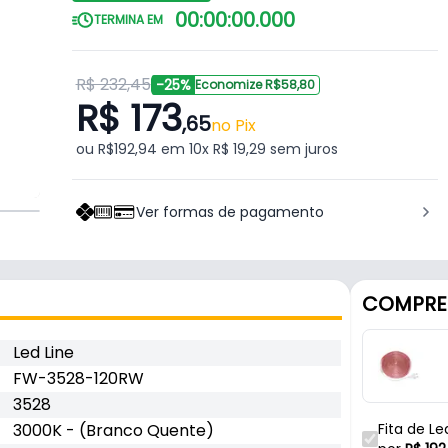
00
:
00
:
00
.
000
TERMINA EM
R$ 232,45
-25%
Economize R$58,80
R$ 173
,65
no Pix
ou R$192,94 em 10x R$ 19,29 sem juros
Ver formas de pagamento
COMPRE
Led Line
FW-3528-120RW
3528
3000K - (Branco Quente)
Fita de L