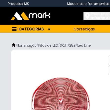
Produtos MK
Máquinas e ferramentas
Enviar para:
Informe o
CATEGORIAS
Corrediças
/
Iluminação
/
Fitas de LED
/
SKU 7289
/
Led Line