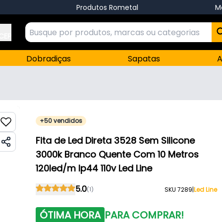
Produtos Rometal
M
 CEP
Dobradiças
Sapatas
A
+50 vendidos
Fita de Led Direta 3528 Sem Silicone
3000k Branco Quente Com 10 Metros
120led/m Ip44 110v Led Line
5.0
(1)
SKU 7289
|
Led Line
ÓTIMA HORA
PARA COMPRAR!