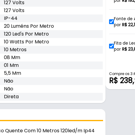
10 Metros 
por
R$
192
127 Volts
127 Volts
IP-44
Fonte de A
Led Bivolt
por
R$
22,
20 Luméns Por Metro
120 Led's Por Metro
10 Watts Por Metro
Fita de L
10 Metros
60led/m I
por
R$
23,
08 Mm
01 Mm
Emenda Re
5,5 Mm
por
R$
6,2
Compre os 3 i
R$ 238
Não
Não
Cabo Emen
Direta
de 8 Mm 
por
R$
5,7
Fita de L
Metros Ip
por
R$
23,
anco Quente Com 10 Metros 120led/m Ip44