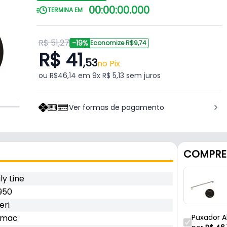
00
:
00
:
00
.
000
TERMINA EM
R$ 51,27
-19%
Economize R$9,74
R$ 41
,53
no Pix
ou R$46,14 em 9x R$ 5,13 sem juros
Ver formas de pagamento
COMPRE
aly Line
 950
eri
amac
Puxador A