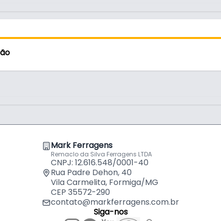
tornam o produto ideal para aplicações que
 praticidade, acompanha parafusos de
ente.
ção
onal, mas também um destaque decorativo,
âneo. Seja em ambientes residenciais ou
ra quem busca unir estilo e desempenho.
Mark Ferragens
Remaclo da Silva Ferragens LTDA
CNPJ: 12.616.548/0001-40
Rua Padre Dehon, 40
Vila Carmelita, Formiga/MG
CEP 35572-290
contato@markferragens.com.br
Siga-nos