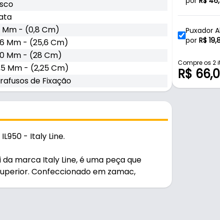
Gaveta E M
por
R$
46,
sco
ata
 Mm - (0,8 Cm)
Puxador Al
Gaveta E M
por
R$
19,
6 Mm - (25,6 Cm)
0 Mm - (28 Cm)
Compre os 2 i
,5 Mm - (2,25 Cm)
R$ 66,
rafusos de Fixação
L950 - Italy Line.
ri da marca Italy Line, é uma peça que
 superior. Confeccionado em zamac,
dade, este acessório apresenta um
indo modernidade e requinte ao ambiente
equilibradas, possui 256 mm (25,6 cm)
cm), profundidade de 22,5 mm (2,25 cm) e