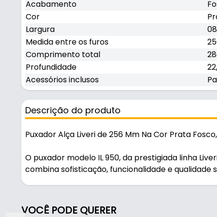
Acabamento
Fo
Cor
Pr
Largura
08
Medida entre os furos
25
Comprimento total
28
Profundidade
22
Acessórios inclusos
Pa
Descrição do produto
Puxador Alça Liveri de 256 Mm Na Cor Prata Fosco, I
O puxador modelo IL 950, da prestigiada linha Live
combina sofisticação, funcionalidade e qualidade
material conhecido por sua resistência e durabili
acabamento fosco na elegante cor prata, confer
em que é aplicado. Com dimensões perfeitamente 
VOCÊ PODE QUERER
entre os furos, comprimento total de 28 mm (28 