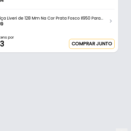
óveis Italy Line
14
ça Liveri de 128 Mm Na Cor Prata Fosco Il950 Para
óveis Italy Line
89
tens por
03
COMPRAR JUNTO