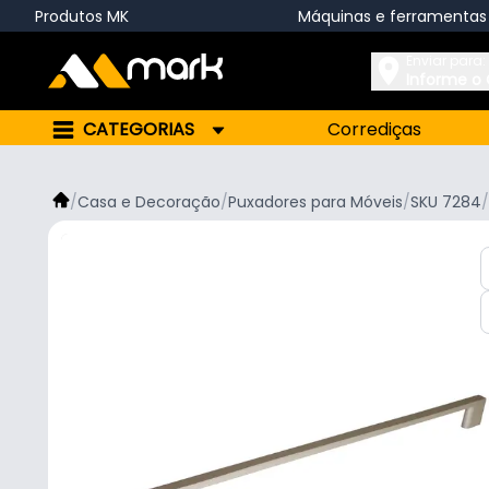
Produtos MK
Máquinas e ferramentas
Enviar para:
Informe o
CATEGORIAS
Corrediças
/
Casa e Decoração
/
Puxadores para Móveis
/
SKU 7284
/