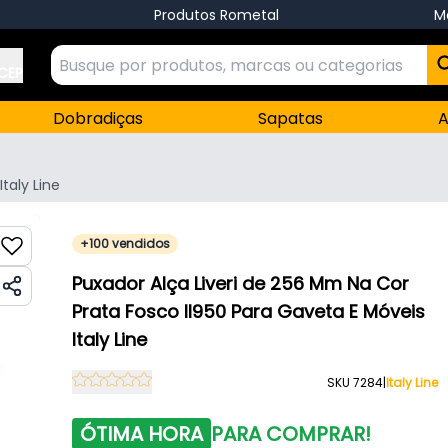
Produtos Rometal
M
 CEP
Dobradiças
Sapatas
A
Italy Line
+100 vendidos
Puxador Alça Liveri de 256 Mm Na Cor
Prata Fosco Il950 Para Gaveta E Móveis
Italy Line
SKU 7284
|
Italy Line
ÓTIMA HORA
PARA COMPRAR!