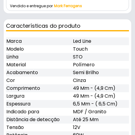
Vendido e entregue por
Mark Ferragens
Características do produto
Marca
Led Line
Modelo
Touch
Linha
STO
Material
Polímero
Acabamento
Semi Brilho
Cor
Cinza
Comprimento
49 Mm - (4,9 Cm)
Largura
49 Mm - (4,9 Cm)
Espessura
6,5 Mm - ( 6,5 Cm)
Indicado para
MDF / Granito
Distância de detecção
Até 25 Mm
Tensão
12V