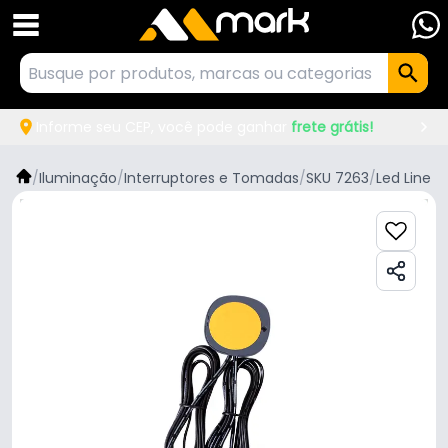
Informe seu CEP, você pode ganhar
frete grátis!
/
Iluminação
/
Interruptores e Tomadas
/
SKU 7263
/
Led Line