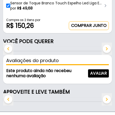
- Linha: STO
Sensor de Toque Branco Touch Espelho Led Liga E
- Material: Polímero
Desliga 5a Led Line
por
R$
49,68
- Acabamento: Semi Brilho
- Cor: Cinza
Compre os 2 itens por
R$ 150,26
- Comprimento: 49 Mm - (4,9 Cm)
COMPRAR JUNTO
- Largura: 49 Mm - (4,9 Cm)
- Espessura: 6,5 Mm - ( 6,5 Cm)
VOCÊ PODE QUERER
- Indicado para: MDF / Granito
- Distância de detecção: Até 25 Mm
- Tensão: 12V
Avaliações do produto
- Potência: 60W
Este produto ainda não recebeu
AVALIAR
Indicado para:
nenhuma avaliação
- MDF
- Granito
APROVEITE E LEVE TAMBÉM
Conteúdo da Embalagem:
- 01 Sensor de Toque, STO - Led Line.