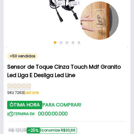
+50 vendidos
Sensor de Toque Cinza Touch Mdf Granito
Led Liga E Desliga Led Line
SKU 7263
|
Led Line
ÓTIMA HORA
PARA COMPRAR!
00
:
00
:
00
.
000
TERMINA EM
R$ 121,18
-25%
Economize R$30,66