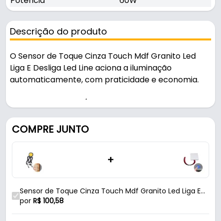
Potência
60W
Descrição do produto
O Sensor de Toque Cinza Touch Mdf Granito Led
Liga E Desliga Led Line aciona a iluminação
automaticamente, com praticidade e economia.
Indicado para mdf / granito, é uma solução prática
para uso em projetos de iluminação e instalações
elétricas.
COMPRE JUNTO
Fabricado em Polímero com acabamento semi
+
brilho, é resistente e durável no uso diário.
Características:
Sensor de Toque Cinza Touch Mdf Granito Led Liga E
- Marca: Led Line
Desliga Led Line
por
R$
100,58
- Modelo: Touch