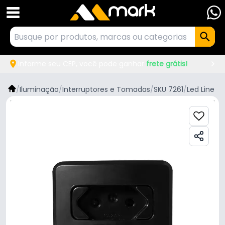
Informe seu CEP, você pode ganhar
frete grátis!
/
Iluminação
/
Interruptores e Tomadas
/
SKU 7261
/
Led Line