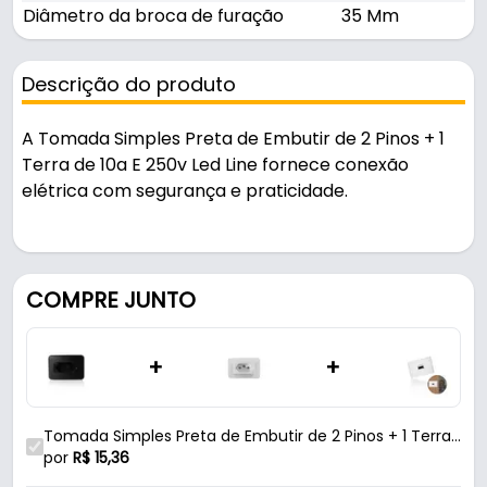
Diâmetro da broca de furação
35 Mm
Descrição do produto
A Tomada Simples Preta de Embutir de 2 Pinos + 1
Terra de 10a E 250v Led Line fornece conexão
elétrica com segurança e praticidade.
Pode ser usado em projetos de iluminação e
instalações elétricas.
COMPRE JUNTO
Fabricada em Plástico com acabamento semi
brilho na cor preta, é resistente e durável no uso
+
+
diário.
Características:
Tomada Simples Preta de Embutir de 2 Pinos + 1 Terra
- Marca: Led Line
de 10a E 250v Led Line
por
R$
15,36
- Modelo: Tomada