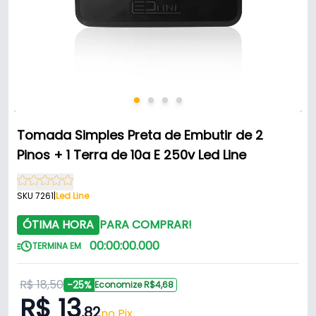
Tomada Simples Preta de Embutir de 2
Pinos + 1 Terra de 10a E 250v Led Line
SKU 7261
|
Led Line
ÓTIMA HORA
PARA COMPRAR!
00
:
00
:
00
.
000
TERMINA EM
R$ 18,50
-25%
Economize R$4,68
R$ 13
,82
no Pix