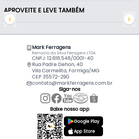
Tomada Easy Instal Simples Branca de Embutir de
APROVEITE E LEVE TAMBÉM
2 Pinos + 1 Terra de 20a 250v Guidini
por
R$
16,74
Tomada Easy Instal Simples Preta de Embutir de 2
Pinos + 1 Terra de 20a 250v Guidini
por
R$
16,74
Mark Ferragens
Tomada Easy Instal Simples Cinza de Embutir de 2
Remaclo da Silva Ferragens LTDA
Pinos + 1 Terra de 20a 250v Guidini
por
R$
18,88
CNPJ: 12.616.548/0001-40
Rua Padre Dehon, 40
Vila Carmelita, Formiga/MG
CEP 35572-290
contato@markferragens.com.br
Siga-nos
Baixe nosso app
Google Play
App Store