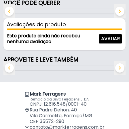
VOCÊ PODE QUERER
Fabricada em Aço com acabamento liso na cor
aço queimado, é resistente e durável no uso diário.
Avaliações do produto
Características:
- Marca: Mark
Este produto ainda não recebeu
AVALIAR
- Modelo: Chapa
nenhuma avaliação
- Material: Aço
- Acabamento: Liso
APROVEITE E LEVE TAMBÉM
- Cor: Aço Queimado
- Espessura: 2,5 Mm
- Formato: Redondo
- Diâmetro entre os puxadores: 630 Mm - (63 Cm)
- Diâmetro da chapa: 500 Mm - (50 Cm)
Mark Ferragens
- Altura da chapa: 55 Mm - (5,5 Cm)
Remaclo da Silva Ferragens LTDA
CNPJ: 12.616.548/0001-40
Conteúdo da Embalagem:
Rua Padre Dehon, 40
Vila Carmelita, Formiga/MG
CEP 35572-290
- 01 Chapa Redonda - Mk.
contato@markferragens.com.br