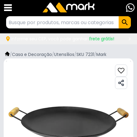
Informe seu CEP, você pode ganhar
frete grátis!
/
Casa e Decoração
/
Utensílios
/
SKU 7231
/
Mark