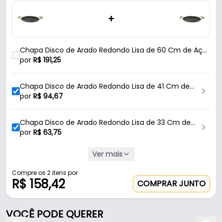
aço queimado, é resistente e durável no uso diário.
+
Características:
- Marca: Mark
Chapa Disco de Arado Redondo Lisa de 60 Cm de Aço
- Modelo: Chapa
Para Bife Mk
por
R$
191,25
- Material: Aço
- Acabamento: Liso
Chapa Disco de Arado Redondo Lisa de 41 Cm de
- Cor: Aço Queimado
Aço Para Bife Mk
por
R$
94,67
- Formato: Redondo
- Diâmetro entre os puxadores: 680 Mm - (68 Cm)
Chapa Disco de Arado Redondo Lisa de 33 Cm de
- Diâmetro da chapa: 600 Mm - (60 Cm)
Aço Para Bife Mk
por
R$
63,75
- Altura da chapa: 70 Mm - (7 Cm)
Ver mais
Chapa Disco de Arado Redondo Lisa de 28 Cm de
Conteúdo da Embalagem:
Aço Para Bife Mk
por
R$
47,81
Compre os 2 itens por
R$ 158,42
COMPRAR JUNTO
- 01 Chapa Redonda - Mk.
Chapa Disco de Arado Com Borda Redonda Lisa de
41 Cm de Aço Para Bife Mk
por
R$
102,56
VOCÊ PODE QUERER