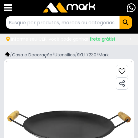
Informe seu CEP, você pode ganhar
frete grátis!
/
Casa e Decoração
/
Utensílios
/
SKU 7230
/
Mark