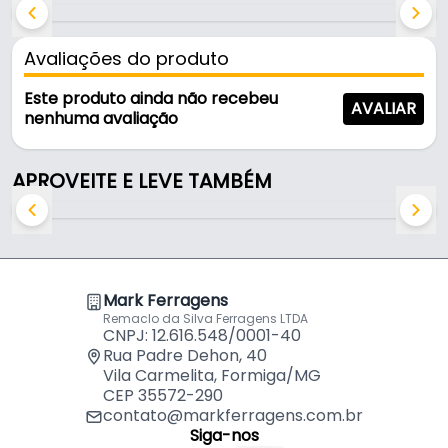
Chapa Disco de Arado Com Borda Redonda Lisa de
33 Cm de Aço Para Bife Mk
por
R$
78,89
Avaliações do produto
Chapa Disco de Arado Com Borda Redonda Lisa de
Este produto ainda não recebeu
AVALIAR
27 Cm de Aço Para Bife Mk
por
R$
63,11
nenhuma avaliação
APROVEITE E LEVE TAMBÉM
Mark Ferragens
Remaclo da Silva Ferragens LTDA
CNPJ: 12.616.548/0001-40
Rua Padre Dehon, 40
Vila Carmelita, Formiga/MG
CEP 35572-290
contato@markferragens.com.br
Siga-nos