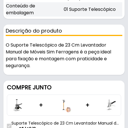
Conteúdo de
01 Suporte Telescópico
embalagem
Descrição do produto
O Suporte Telescópico de 23 Cm Levantador
Manual de Móveis Sim Ferragens é a peça ideal
para fixação e montagem com praticidade e
segurança.
Pode ser usado em oficinas, obras e manutenção.
COMPRE JUNTO
Fabricado em Aço Carbono e Aço Inoxidável na cor
cromada, é resistente e durável no uso diário.
+
+
Características:
- Marca: Sim Ferragens
Suporte Telescópico de 23 Cm Levantador Manual de
- Modelo: Telescópico