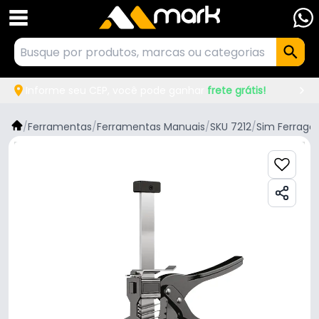
Informe seu CEP, você pode ganhar
frete grátis!
/
Ferramentas
/
Ferramentas Manuais
/
SKU 7212
/
Sim Ferrage