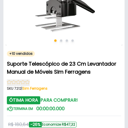
+10 vendidos
Suporte Telescópico de 23 Cm Levantador
Manual de Móveis Sim Ferragens
SKU 7212
|
Sim Ferragens
ÓTIMA HORA
PARA COMPRAR!
00
:
00
:
00
.
000
TERMINA EM
R$ 180,64
-26%
Economize R$47,32