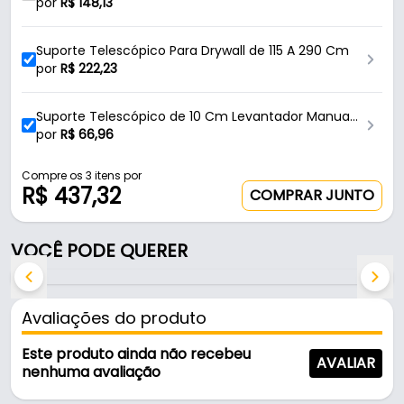
Móveis Sim Ferragens
por
R$
148,13
- Linha: Levantador Manual
- Material: Aço Carbono e Aço Inoxidável
Suporte Telescópico Para Drywall de 115 A 290 Cm
- Cor: Cromado
por
R$
222,23
- Altura total: 350 Mm - (35 Cm)
- Capacidade máxima de peso: 170 Kg
Suporte Telescópico de 10 Cm Levantador Manual
- Capacidade normal de peso: 140 Kg
de Móveis Sim Ferragens
por
R$
66,96
- Altura ajustável: 0 A 23 Cm
- Medida da base: 10,5 X 9,5 Cm
Compre os 3 itens por
R$ 437,32
- Conteúdo de embalagem: 01 Suporte Telescópico
COMPRAR JUNTO
Conteúdo da Embalagem:
VOCÊ PODE QUERER
- 01 Suporte Telescópico de Até 23 Cm - SIM
Ferragens.
Avaliações do produto
Este produto ainda não recebeu
AVALIAR
nenhuma avaliação