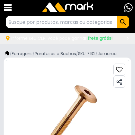
Informe seu CEP, você pode ganhar
frete grátis!
/
Ferragens
/
Parafusos e Buchas
/
SKU 7132
/
Jomarca