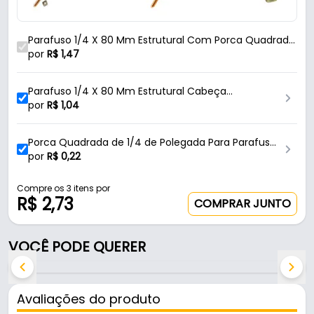
28mm de comprimento do intervalo sem rosca. O
diâmetro da cabeça é de 13mm e a forma da
Parafuso 1/4 X 80 Mm Estrutural Com Porca Quadrada
cabeça é tampinha, proporcionando um encaixe
de 1/4 Pol Jomarca
por
R$
1,47
preciso e seguro. Além disso, o tipo de rosca é
mecânica, garantindo uma conexão firme e
Parafuso 1/4 X 80 Mm Estrutural Cabeça
confiável. Este parafuso possui uma ponta
Tampinha Sextavado Jomarca
por
R$
1,04
cilíndrica, sem ponta, o que facilita a aplicação em
diversos materiais. O sistema de aperto é
Porca Quadrada de 1/4 de Polegada Para Parafuso
sextavado interno, também conhecido como allen,
Jomarca
por
R$
0,22
permitindo um ajuste prático e eficiente. A porca
quadrada tem uma dimensão nominal de 1/4" de
Compre os 3 itens por
R$ 2,73
polegada com uma altura de 4,37mm.
COMPRAR JUNTO
Conteúdo do Kit:
VOCÊ PODE QUERER
- 01 Parafuso 1/4" X 80 mm - Jomarca.
- 01 Porca Quadrada de 1/4" - Jomarca.
Avaliações do produto