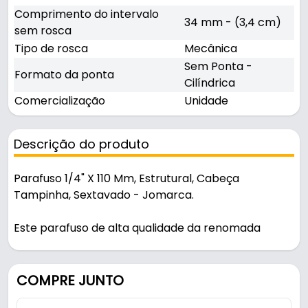
Comprimento do intervalo
34 mm - (3,4 cm)
sem rosca
Tipo de rosca
Mecânica
Sem Ponta -
Formato da ponta
Cilíndrica
Comercialização
Unidade
Descrição do produto
Parafuso 1/4" X 110 Mm, Estrutural, Cabeça
Tampinha, Sextavado - Jomarca.
Este parafuso de alta qualidade da renomada
marca Jomarca é ideal para aplicações que
exigem resistência e durabilidade. Produzido em
ferro com acabamento bicromatizado, oferece
COMPRE JUNTO
proteção contra corrosão e um visual atrativo.