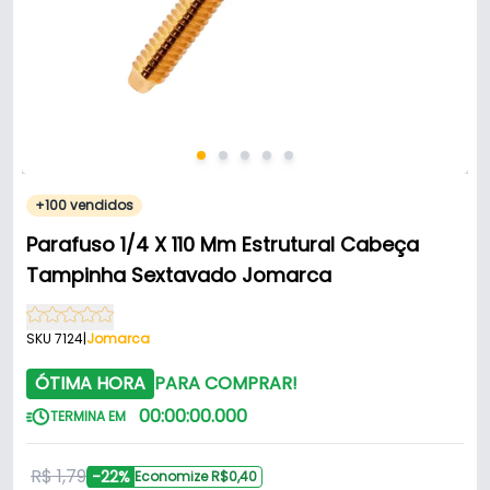
+100 vendidos
Parafuso 1/4 X 110 Mm Estrutural Cabeça
Tampinha Sextavado Jomarca
SKU 7124
|
Jomarca
ÓTIMA HORA
PARA COMPRAR!
00
:
00
:
00
.
000
TERMINA EM
R$ 1,79
-22%
Economize R$0,40