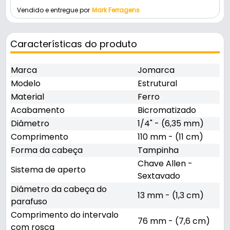
Vendido e entregue por
Mark Ferragens
Características do produto
Marca
Jomarca
Modelo
Estrutural
Material
Ferro
Acabamento
Bicromatizado
Diâmetro
1/4" - (6,35 mm)
Comprimento
110 mm - (11 cm)
Forma da cabeça
Tampinha
Chave Allen -
Sistema de aperto
Sextavado
Diâmetro da cabeça do
13 mm - (1,3 cm)
parafuso
Comprimento do intervalo
76 mm - (7,6 cm)
com rosca