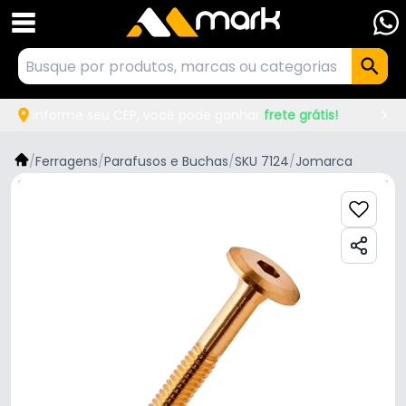
Informe seu CEP, você pode ganhar
frete grátis!
/
Ferragens
/
Parafusos e Buchas
/
SKU 7124
/
Jomarca