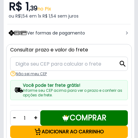
R$ 1
,39
no Pix
ou R$1,54 em 1x R$ 1,54 sem juros
Ver formas de pagamento
Consultar prazo e valor do frete
Não sei meu CEP
Você pode ter frete grátis!
Informe seu CEP acima para ver o prazo e conferir as
opções de frete.
COMPRAR
-
+
ADICIONAR AO CARRINHO