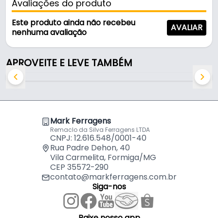
Avaliações do produto
fixação segura e confiável.
Este produto ainda não recebeu
AVALIAR
Características:
nenhuma avaliação
- Marca: Jomarca
- Modelo: Estrutural
APROVEITE E LEVE TAMBÉM
- Material: Ferro
- Acabamento: Bicromatizado
- Diâmetro: 1/4" - (6,35 mm)
- Comprimento: 110 mm - (11 cm)
- Forma da cabeça: Tampinha
Mark Ferragens
- Sistema de aperto: Chave Allen - Sextavado
Remaclo da Silva Ferragens LTDA
- Diâmetro da cabeça do parafuso: 13 mm - (1,3
CNPJ: 12.616.548/0001-40
cm)
Rua Padre Dehon, 40
- Comprimento do intervalo com rosca: 76 mm -
Vila Carmelita, Formiga/MG
CEP 35572-290
(7,6 cm)
contato@markferragens.com.br
- Comprimento do intervalo sem rosca: 34 mm -
Siga-nos
(3,4 cm)
- Tipo de rosca: Mecânica
- Formato da ponta: Sem Ponta - Cilíndrica
Baixe nosso app