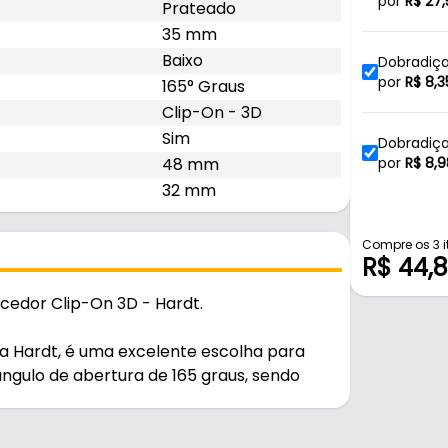
Amorteced
por
R$
27,
Prateado
35 mm
Baixo
Dobradiça
On Hd
por
R$
8,3
165° Graus
Clip-On - 3D
Sim
Dobradiça
48 mm
On Hd
por
R$
8,9
32 mm
Dobradiça
On Hd
por
R$
10,
Compre os 3 i
R$ 44,
edor Clip-On 3D - Hardt.
Dobradiça
On Hd
por
R$
10,1
 Hardt, é uma excelente escolha para
ngulo de abertura de 165 graus, sendo
acesso completo ao interior de armários e
ritórios e mais. Produzida em aço com
ma elegante coloração prateada. O modelo