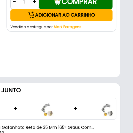
COMPRAR
-
+
ADICIONAR AO CARRINHO
Vendido e entregue por
Mark Ferragens
 JUNTO
+
+
a Gafanhoto Reta de 35 Mm 165° Graus Com