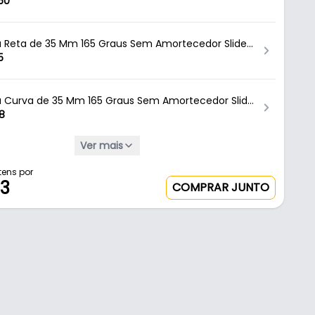
or Clip On 3d Hardt
50
 Reta de 35 Mm 165 Graus Sem Amortecedor Slide
5
 Curva de 35 Mm 165 Graus Sem Amortecedor Slide
8
Ver mais
 Curva de 35 Mm 165 Graus Com Amortecedor Clip
53
tens por
83
COMPRAR JUNTO
 Reta de 35 Mm 165 Graus Com Amortecedor Clip
1