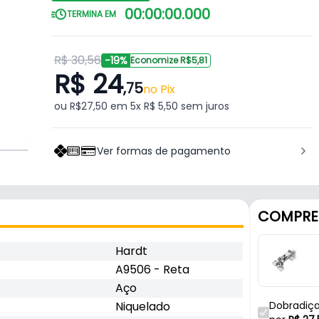
00
:
00
:
00
.
000
TERMINA EM
R$ 30,56
-19%
Economize R$5,81
R$ 24
,75
no Pix
ou R$27,50 em 5x R$ 5,50 sem juros
Ver formas de pagamento
COMPRE
Hardt
A9506 - Reta
Aço
Niquelado
Dobradiç