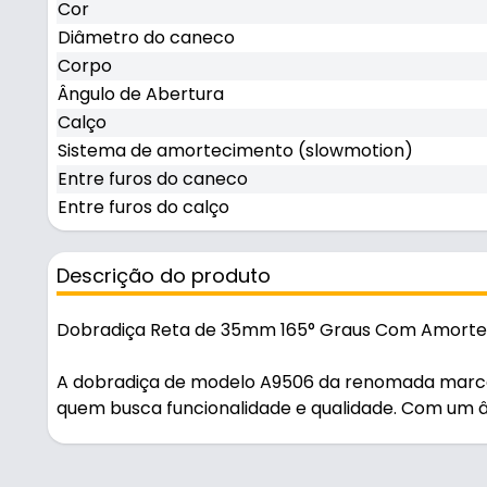
Cor
Diâmetro do caneco
Corpo
Ângulo de Abertura
Calço
Sistema de amortecimento (slowmotion)
Entre furos do caneco
Entre furos do calço
Descrição do produto
Dobradiça Reta de 35mm 165° Graus Com Amortec
A dobradiça de modelo A9506 da renomada marca
quem busca funcionalidade e qualidade. Com um â
nominada como dobradiça gafanhoto, permitindo 
móveis, sendo ideal para cozinhas, banheiros, esc
acabamento niquelado, a dobradiça apresenta u