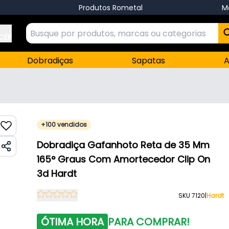
Produtos Rometal
M
 CEP
Dobradiças
Sapatas
A
+100 vendidos
Dobradiça Gafanhoto Reta de 35 Mm
165° Graus Com Amortecedor Clip On
3d Hardt
SKU 7120
|
Hardt
ÓTIMA HORA
PARA COMPRAR!