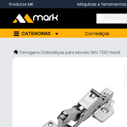
Produtos MK
Máquinas e ferramentas
Enviar para:
Informe o
CATEGORIAS
Corrediças
/
Ferragens
/
Dobradiças para Móveis
/
SKU 7120
/
Hardt