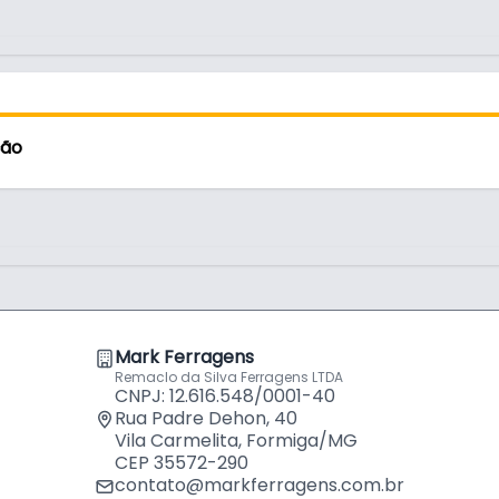
tema de amortecimento (slowmotion) que
ço é do tipo clip-on 3D, permitindo tanto a
m simples clique.
 largura:
ção
ticidade e design sofisticado, sendo
ernos.
Mark Ferragens
Remaclo da Silva Ferragens LTDA
CNPJ: 12.616.548/0001-40
Rua Padre Dehon, 40
Vila Carmelita, Formiga/MG
CEP 35572-290
contato@markferragens.com.br